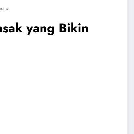
ents
sak yang Bikin