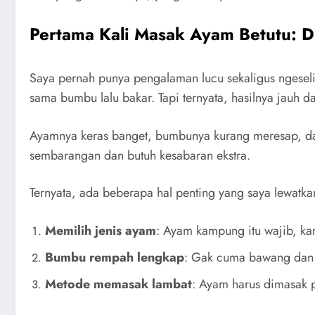
Pertama Kali Masak Ayam Betutu: 
Saya pernah punya pengalaman lucu sekaligus ngeseli
sama bumbu lalu bakar. Tapi ternyata, hasilnya jauh da
Ayamnya keras banget, bumbunya kurang meresap, dan 
sembarangan dan butuh kesabaran ekstra.
Ternyata, ada beberapa hal penting yang saya lewatka
Memilih jenis ayam
: Ayam kampung itu wajib, kar
Bumbu rempah lengkap
: Gak cuma bawang dan ku
Metode memasak lambat
: Ayam harus dimasak 