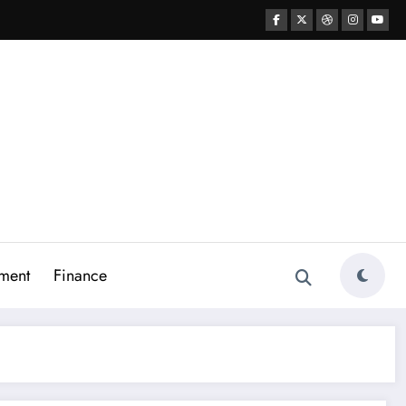
ment
Finance