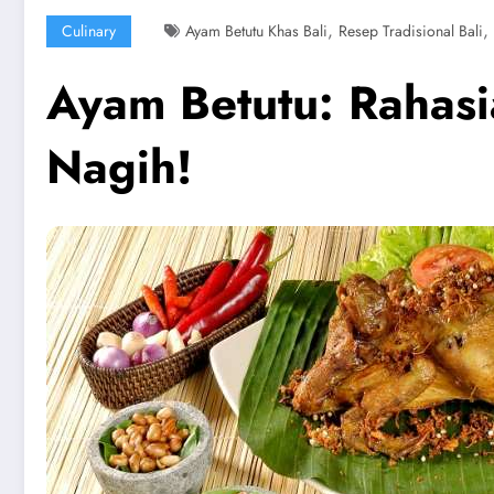
,
,
Culinary
Ayam Betutu Khas Bali
Resep Tradisional Bali
Ayam Betutu: Rahasi
Nagih!