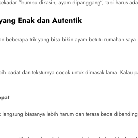
 sekadar “bumbu dikasih, ayam dipanggang”, tapi harus ada
yang Enak dan Autentik
 beberapa trik yang bisa bikin ayam betutu rumahan saya 
ih padat dan teksturnya cocok untuk dimasak lama. Kalau p
epat
k langsung biasanya lebih harum dan terasa beda dibanding