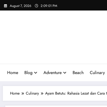
Skip
August 7, 2026
2:09:02 PM
to
content
Home
Blog
Adventure
Beach
Culinary
Home
Culinary
Ayam Betutu: Rahasia Lezat dan Cara