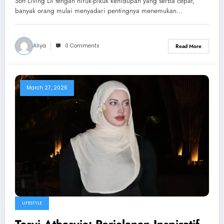
Soft Living Di tengah hiruk-pikuk kehidupan yang serba cepat,
banyak orang mulai menyadari pentingnya menemukan…
Aliya
0 Comments
Read More
March 27, 2026
LIFESTYLE
Tasyi Athasyia: Perjalanan Inspiratif,