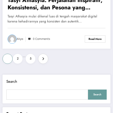
Konsistensi, dan Pesona yang
Menginspirasi Banyak Orang
Tasyi Athasyia mulai dikenal luas di tengah masyarakat digital
karena kehadirannya yang konsisten dan autentik…
Aliya
0 Comments
Read More
Posts
…
1
2
5
pagination
Search
Search