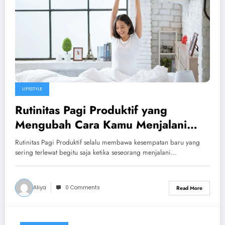
LIFESTYLE
Rutinitas Pagi Produktif yang
Mengubah Cara Kamu Menjalani
Hari dengan Lebih Terarah dan
Rutinitas Pagi Produktif selalu membawa kesempatan baru yang
Penuh Energi
sering terlewat begitu saja ketika seseorang menjalani…
Aliya
0 Comments
Read More