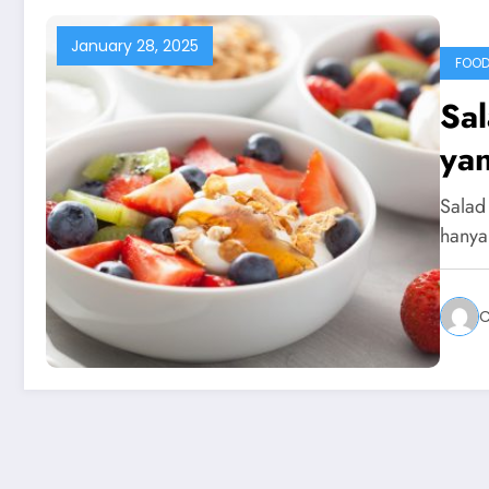
January 28, 2025
FOOD
Sa
ya
Salad
hanya
C