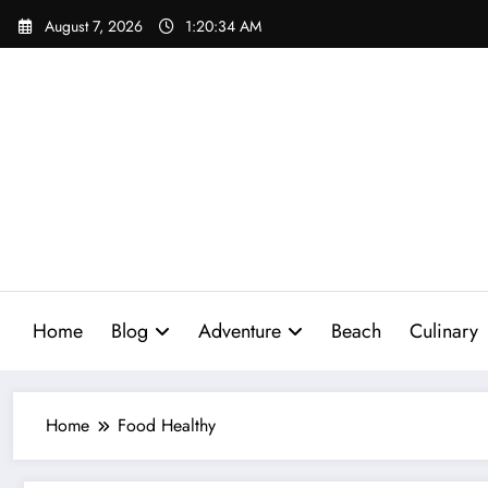
Skip
August 7, 2026
1:20:35 AM
to
content
Home
Blog
Adventure
Beach
Culinary
Home
Food Healthy