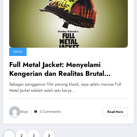
MOVIE
Full Metal Jacket: Menyelami
Kengerian dan Realitas Brutal
Perang Vietnam
Sebagai penggemar film perang klasik, saya selalu merasa Full
Metal Jacket adalah salah satu karya…
Aliya
0 Comments
Read More
Posts
1
2
3