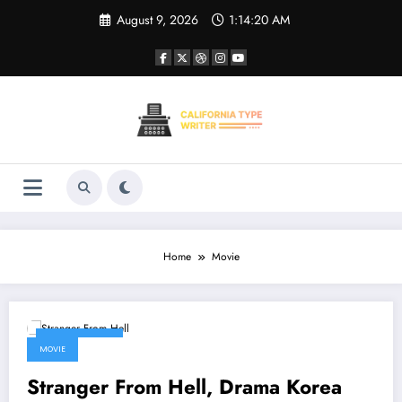
Skip
August 9, 2026
1:14:21 AM
to
content
Home
Movie
July 29, 2026
MOVIE
Stranger From Hell, Drama Korea