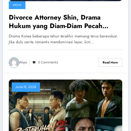
MOVIE
Divorce Attorney Shin, Drama
Hukum yang Diam-Diam Pecah
Ditonton Kembali Di 2026
Drama Korea beberapa tahun terakhir memang terus berevolusi.
Jika dulu cerita romantis mendominasi layar, kini…
Aliya
0 Comments
Read More
June 15, 2026