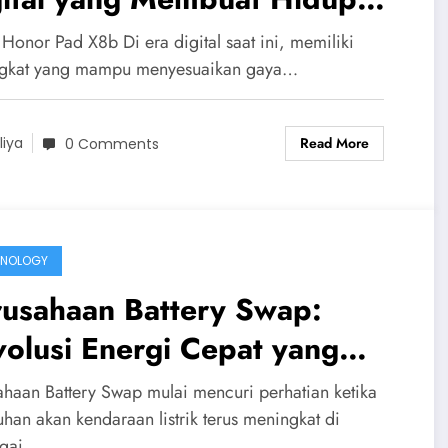
ih Praktis dan Seru
 Honor Pad X8b Di era digital saat ini, memiliki
gkat yang mampu menyesuaikan gaya…
Read More
liya
0 Comments
HNOLOGY
rusahaan Battery Swap:
olusi Energi Cepat yang
ngubah Cara Kita Mengisi
ahaan Battery Swap mulai mencuri perhatian ketika
a Kendaraan Listrik
uhan akan kendaraan listrik terus meningkat di
agai…