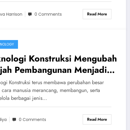
Read More
va Harrison
0 Comments
HNOLOGY
knologi Konstruksi Mengubah
jah Pembangunan Menjadi
bih Cerdas, Aman, dan
logi Konstruksi terus membawa perubahan besar
kelanjutan
 cara manusia merancang, membangun, serta
lola berbagai jenis…
Read More
liya
0 Comments