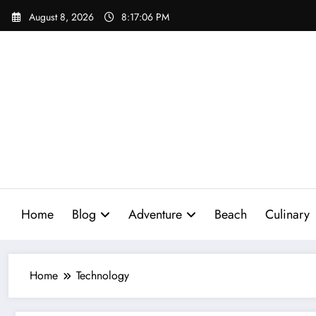
Skip
August 8, 2026
8:17:07 PM
to
content
Home
Blog
Adventure
Beach
Culinary
Home
Technology