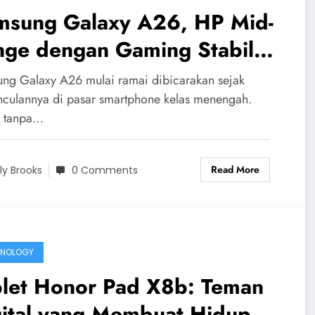
msung Galaxy A26, HP Mid-
nge dengan Gaming Stabil
n Kamera Canggih
ng Galaxy A26 mulai ramai dibicarakan sejak
culannya di pasar smartphone kelas menengah.
 tanpa…
Read More
ily Brooks
0 Comments
HNOLOGY
blet Honor Pad X8b: Teman
gital yang Membuat Hidup