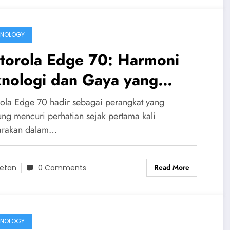
HNOLOGY
torola Edge 70: Harmoni
knologi dan Gaya yang
ngubah Cara Kita Melihat
ola Edge 70 hadir sebagai perangkat yang
artphone
ung mencuri perhatian sejak pertama kali
arakan dalam…
Read More
etan
0 Comments
HNOLOGY