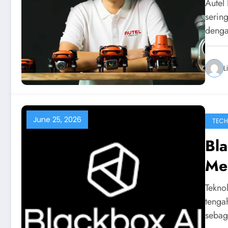
Autel
serin
deng
L
June 25, 2026
TEC
Bla
Me
Tekno
tenga
seba