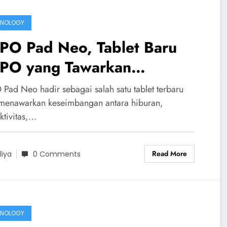
HNOLOGY
PO Pad Neo, Tablet Baru
PO yang Tawarkan
galaman Lebih Imersif
Pad Neo hadir sebagai salah satu tablet terbaru
menawarkan keseimbangan antara hiburan,
ktivitas,…
Read More
liya
0 Comments
HNOLOGY