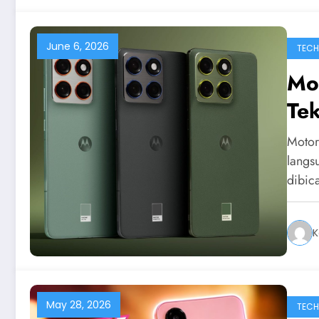
June 6, 2026
TEC
Mo
Te
Me
Motor
Sm
langs
dibic
K
May 28, 2026
TEC