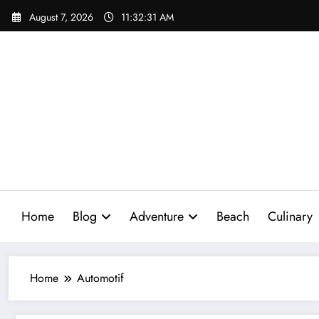
Skip
August 7, 2026
11:32:32 AM
to
content
Home
Blog
Adventure
Beach
Culinary
Home
Automotif