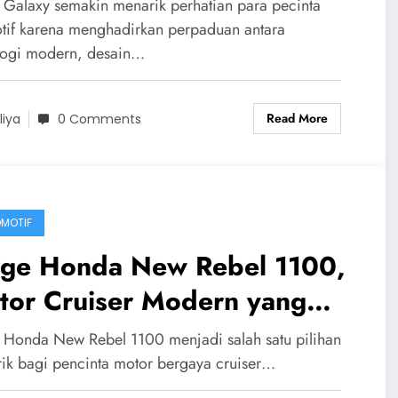
bil Pintar yang Modern dan
 Galaxy semakin menarik perhatian para pecinta
aman
tif karena menghadirkan perpaduan antara
logi modern, desain…
Read More
liya
0 Comments
MOTIF
ge Honda New Rebel 1100,
tor Cruiser Modern yang
nghadirkan Kenyamanan dan
Honda New Rebel 1100 menjadi salah satu pilihan
isma di Setiap Perjalanan
ik bagi pencinta motor bergaya cruiser…