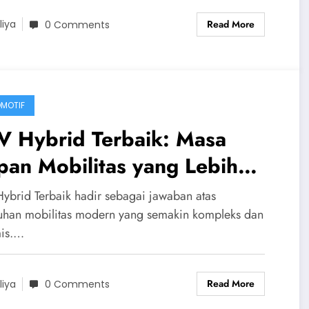
Read More
liya
0 Comments
MOTIF
V Hybrid Terbaik: Masa
an Mobilitas yang Lebih
das, Tenang, dan Efisien
ybrid Terbaik hadir sebagai jawaban atas
uhan mobilitas modern yang semakin kompleks dan
is.…
Read More
liya
0 Comments