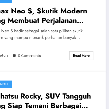
ax Neo S, Skutik Modern
ng Membuat Perjalanan
ian Terasa Lebih
Neo S hadir sebagai salah satu pilihan skutik
nyenangkan
n yang mampu menarik perhatian banyak…
Read More
etan
0 Comments
MOTIF
ihatsu Rocky, SUV Tangguh
ng Siap Temani Berbagai