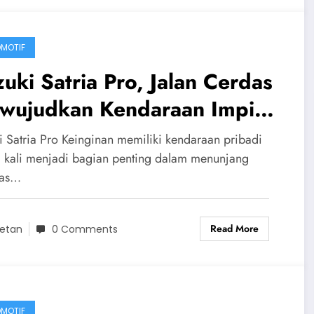
MOTIF
uki Satria Pro, Jalan Cerdas
wujudkan Kendaraan Impian
ngan Pembayaran yang Lebih
i Satria Pro Keinginan memiliki kendaraan pribadi
ngan
g kali menjadi bagian penting dalam menunjang
tas…
Read More
etan
0 Comments
MOTIF