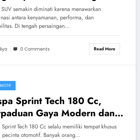
tualangan
 SUV semakin diminati karena menawarkan
nasi antara kenyamanan, performa, dan
bilitas. Di tengah persaingan…
Read More
liya
0 Comments
MOTIF
pa Sprint Tech 180 Cc,
rpaduan Gaya Modern dan
a Klasik yang Sulit Ditolak
 Sprint Tech 180 Cc selalu memiliki tempat khusus
ti pecinta otomotif. Banyak orang…