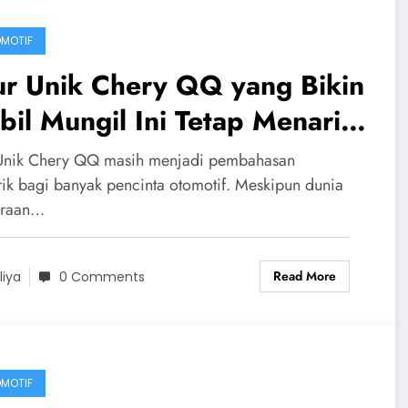
MOTIF
ur Unik Chery QQ yang Bikin
il Mungil Ini Tetap Menarik
 Tengah Persaingan Modern
 Unik Chery QQ masih menjadi pembahasan
ik bagi banyak pencinta otomotif. Meskipun dunia
araan…
Read More
liya
0 Comments
MOTIF