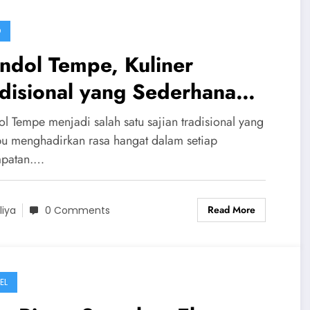
D
ndol Tempe, Kuliner
disional yang Sederhana
api Selalu Berhasil Mencuri
l Tempe menjadi salah satu sajian tradisional yang
i
 menghadirkan rasa hangat dalam setiap
mpatan.…
Read More
liya
0 Comments
EL