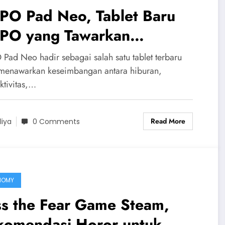
PO Pad Neo, Tablet Baru
PO yang Tawarkan
galaman Lebih Imersif
Pad Neo hadir sebagai salah satu tablet terbaru
menawarkan keseimbangan antara hiburan,
ktivitas,…
Read More
liya
0 Comments
NOMY
ss the Fear Game Steam,
komendasi Horor untuk