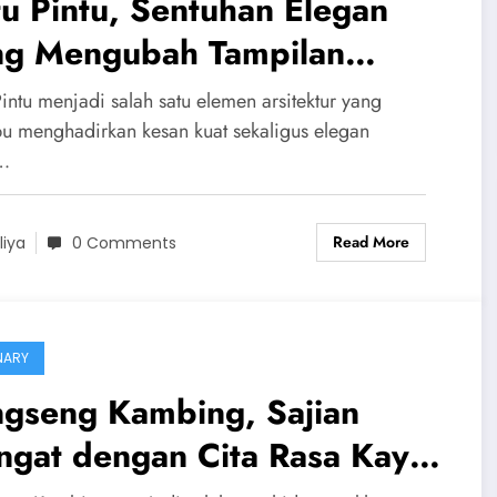
u Pintu, Sentuhan Elegan
ng Mengubah Tampilan
mah Menjadi Lebih Kokoh
intu menjadi salah satu elemen arsitektur yang
n Berkelas
 menghadirkan kesan kuat sekaligus elegan
…
Read More
liya
0 Comments
NARY
ngseng Kambing, Sajian
ngat dengan Cita Rasa Kaya