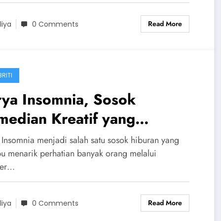
Read More
liya
0 Comments
RITI
rya Insomnia, Sosok
median Kreatif yang
nghidupkan Dunia Hiburan
 Insomnia menjadi salah satu sosok hiburan yang
ngan Gaya Berbeda
 menarik perhatian banyak orang melalui
ter…
Read More
liya
0 Comments