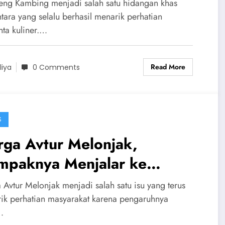
ng Selalu Menggugah Selera
eng Kambing menjadi salah satu hidangan khas
tara yang selalu berhasil menarik perhatian
nta kuliner.…
Read More
liya
0 Comments
S
rga Avtur Melonjak,
mpaknya Menjalar ke
rbagai Sektor dan Kehidupan
 Avtur Melonjak menjadi salah satu isu yang terus
syarakat
ik perhatian masyarakat karena pengaruhnya
…