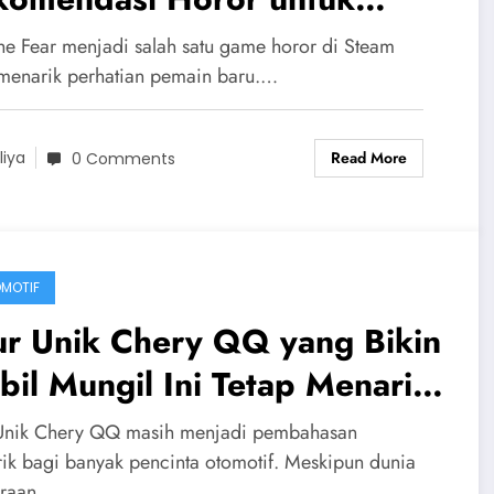
mula
the Fear menjadi salah satu game horor di Steam
menarik perhatian pemain baru.…
Read More
liya
0 Comments
MOTIF
ur Unik Chery QQ yang Bikin
il Mungil Ini Tetap Menarik
 Tengah Persaingan Modern
 Unik Chery QQ masih menjadi pembahasan
ik bagi banyak pencinta otomotif. Meskipun dunia
araan…