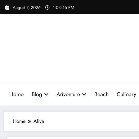
Skip
August 7, 2026
1:04:47 PM
to
content
Home
Blog
Adventure
Beach
Culinary
Home
Aliya