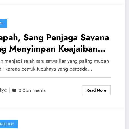
AL
rapah, Sang Penjaga Savana
ng Menyimpan Keajaiban
am
ah menjadi salah satu satwa liar yang paling mudah
ali karena bentuk tubuhnya yang berbeda…
Read More
liya
0 Comments
HNOLOGY