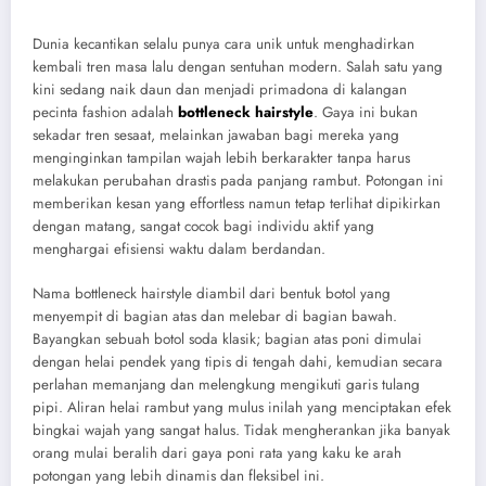
Dunia kecantikan selalu punya cara unik untuk menghadirkan
kembali tren masa lalu dengan sentuhan modern. Salah satu yang
kini sedang naik daun dan menjadi primadona di kalangan
pecinta fashion adalah
bottleneck hairstyle
. Gaya ini bukan
sekadar tren sesaat, melainkan jawaban bagi mereka yang
menginginkan tampilan wajah lebih berkarakter tanpa harus
melakukan perubahan drastis pada panjang rambut. Potongan ini
memberikan kesan yang effortless namun tetap terlihat dipikirkan
dengan matang, sangat cocok bagi individu aktif yang
menghargai efisiensi waktu dalam berdandan.
Nama bottleneck hairstyle diambil dari bentuk botol yang
menyempit di bagian atas dan melebar di bagian bawah.
Bayangkan sebuah botol soda klasik; bagian atas poni dimulai
dengan helai pendek yang tipis di tengah dahi, kemudian secara
perlahan memanjang dan melengkung mengikuti garis tulang
pipi. Aliran helai rambut yang mulus inilah yang menciptakan efek
bingkai wajah yang sangat halus. Tidak mengherankan jika banyak
orang mulai beralih dari gaya poni rata yang kaku ke arah
potongan yang lebih dinamis dan fleksibel ini.