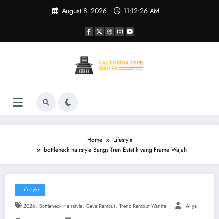
Skip
August 8, 2026
11:12:26 AM
to
content
Home
Lifestyle
bottleneck hairstyle Bangs Tren Estetik yang Frame Wajah
Lifestyle
,
,
,
2026
Bottleneck Hairstyle
Gaya Rambut
Trend Rambut Wanita
Aliya