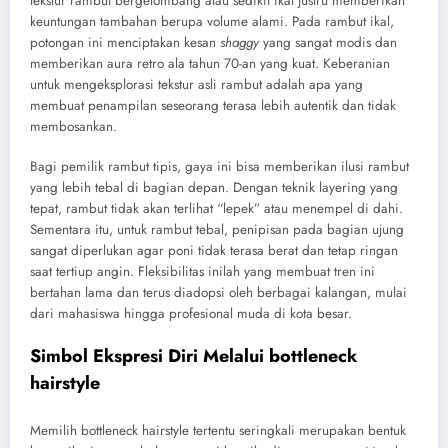
tekstur rambut bergelombang atau sedikit ikal justru memberikan
keuntungan tambahan berupa volume alami. Pada rambut ikal,
potongan ini menciptakan kesan
shaggy
yang sangat modis dan
memberikan aura retro ala tahun 70-an yang kuat. Keberanian
untuk mengeksplorasi tekstur asli rambut adalah apa yang
membuat penampilan seseorang terasa lebih autentik dan tidak
membosankan.
Bagi pemilik rambut tipis, gaya ini bisa memberikan ilusi rambut
yang lebih tebal di bagian depan. Dengan teknik layering yang
tepat, rambut tidak akan terlihat “lepek” atau menempel di dahi.
Sementara itu, untuk rambut tebal, penipisan pada bagian ujung
sangat diperlukan agar poni tidak terasa berat dan tetap ringan
saat tertiup angin. Fleksibilitas inilah yang membuat tren ini
bertahan lama dan terus diadopsi oleh berbagai kalangan, mulai
dari mahasiswa hingga profesional muda di kota besar.
Simbol Ekspresi Diri Melalui
bottleneck
hairstyle
Memilih bottleneck hairstyle tertentu seringkali merupakan bentuk