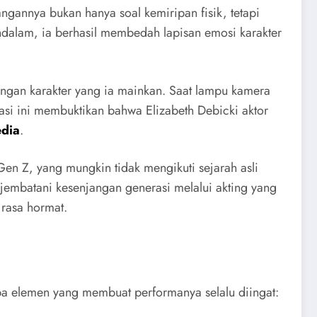
ngannya bukan hanya soal kemiripan fisik, tetapi
ndalam, ia berhasil membedah lapisan emosi karakter
dengan karakter yang ia mainkan. Saat lampu kamera
si ini membuktikan bahwa Elizabeth Debicki aktor
edia
.
en Z, yang mungkin tidak mengikuti sejarah asli
jembatani kesenjangan generasi melalui akting yang
 rasa hormat.
rapa elemen yang membuat performanya selalu diingat: