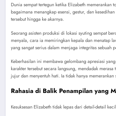
Dunia sempat tertegun ketika Elizabeth memerankan to
bagaimana menangkap esensi, gestur, dan kesedihan y
tersebut hingga ke akarnya.
Seorang asisten produksi di lokasi syuting sempat be
menyala, cara ia memiringkan kepala dan menatap law
yang sangat serius dalam menjaga integritas sebuah p
Keberhasilan ini membawa gelombang apresiasi yang m
karakter tersebut secara langsung, mendadak merasa 
jujur dan menyentuh hati. Ia tidak hanya memerankan
Rahasia di Balik Penampilan yang
Kesuksesan Elizabeth tidak lepas dari detail-detail k