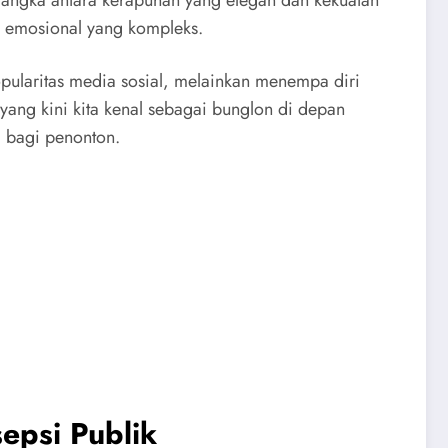
n emosional yang kompleks.
popularitas media sosial, melainkan menempa diri
 yang kini kita kenal sebagai bunglon di depan
l bagi penonton.
epsi Publik