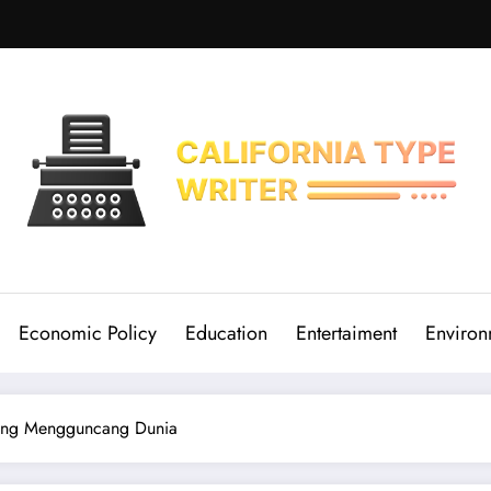
Economic Policy
Education
Entertaiment
Environ
 yang Mengguncang Dunia