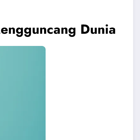
 Mengguncang Dunia