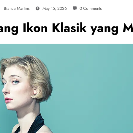
Bianca Martins
May 15, 2026
0 Comments
Sang Ikon Klasik yang