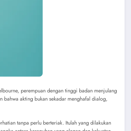
i Melbourne, perempuan dengan tinggi badan menjulang
kan bahwa akting bukan sekadar menghafal dialog,
atian tanpa perlu berteriak. Itulah yang dilakukan
 langka antara kerapuhan yang elegan dan kekuatan