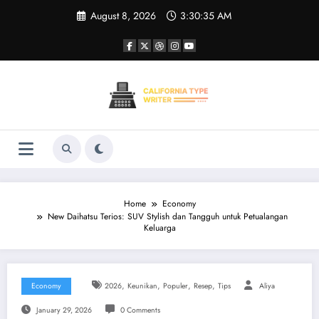
Skip
August 8, 2026
3:30:35 AM
to
content
Home
Economy
New Daihatsu Terios: SUV Stylish dan Tangguh untuk Petualangan
Keluarga
,
,
,
,
Economy
2026
Keunikan
Populer
Resep
Tips
Aliya
January 29, 2026
0 Comments