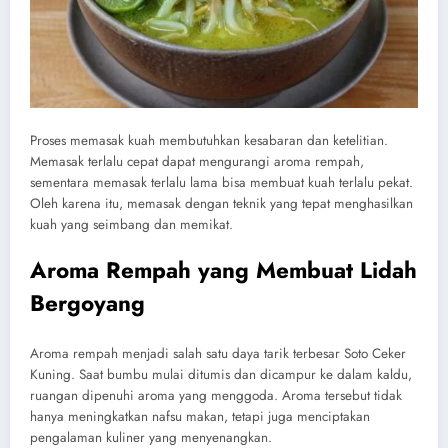
Proses memasak kuah membutuhkan kesabaran dan ketelitian.
Memasak terlalu cepat dapat mengurangi aroma rempah,
sementara memasak terlalu lama bisa membuat kuah terlalu pekat.
Oleh karena itu, memasak dengan teknik yang tepat menghasilkan
kuah yang seimbang dan memikat.
Aroma Rempah yang Membuat Lidah
Bergoyang
Aroma rempah menjadi salah satu daya tarik terbesar Soto Ceker
Kuning. Saat bumbu mulai ditumis dan dicampur ke dalam kaldu,
ruangan dipenuhi aroma yang menggoda. Aroma tersebut tidak
hanya meningkatkan nafsu makan, tetapi juga menciptakan
pengalaman kuliner yang menyenangkan.