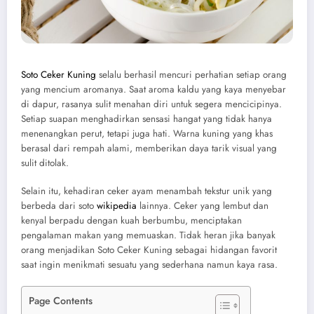
Soto Ceker Kuning
selalu berhasil mencuri perhatian setiap orang
yang mencium aromanya. Saat aroma kaldu yang kaya menyebar
di dapur, rasanya sulit menahan diri untuk segera mencicipinya.
Setiap suapan menghadirkan sensasi hangat yang tidak hanya
menenangkan perut, tetapi juga hati. Warna kuning yang khas
berasal dari rempah alami, memberikan daya tarik visual yang
sulit ditolak.
Selain itu, kehadiran ceker ayam menambah tekstur unik yang
berbeda dari soto
wikipedia
lainnya. Ceker yang lembut dan
kenyal berpadu dengan kuah berbumbu, menciptakan
pengalaman makan yang memuaskan. Tidak heran jika banyak
orang menjadikan Soto Ceker Kuning sebagai hidangan favorit
saat ingin menikmati sesuatu yang sederhana namun kaya rasa.
Page Contents