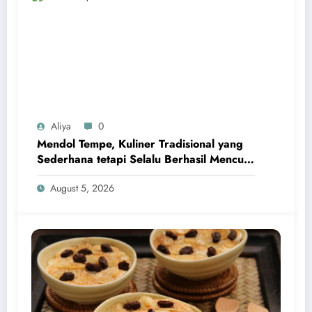
Aliya
0
Mendol Tempe, Kuliner Tradisional yang
Sederhana tetapi Selalu Berhasil Mencuri
Hati
August 5, 2026