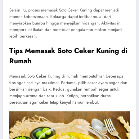
Selain itu, proses memasak Soto Ceker Kuning dapat menjadi
momen kebersamaan. Keluarga dapat terlibat mulai dari
menyiapkan bumbu hingga menyajikan hidangan. Aktivitas ini
memperkuat ikatan dan membuat pengalaman makan menjadi
lebih berkesan.
Tips Memasak Soto Ceker Kuning di
Rumah
Memasak Soto Ceker Kuning di rumah membutuhkan beberapa
tips agar hasilnya maksimal. Pertama, pilih ceker ayam segar dan
bersihkan dengan baik. Kedua, gunakan rempah segar untuk
menjaga aroma dan rasa kuah. Ketiga, perhatikan durasi
perebusan agar ceker tetap kenyal namun lembut.