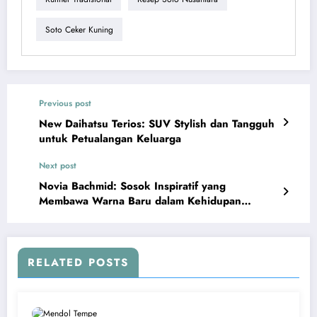
Soto Ceker Kuning
Previous post
New Daihatsu Terios: SUV Stylish dan Tangguh
untuk Petualangan Keluarga
Next post
Novia Bachmid: Sosok Inspiratif yang
Membawa Warna Baru dalam Kehidupan
Banyak Orang
RELATED POSTS