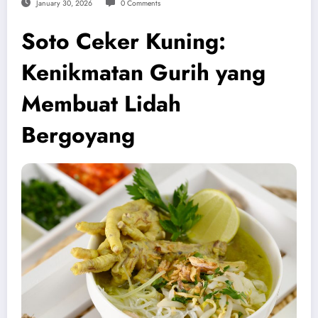
January 30, 2026
0 Comments
Soto Ceker Kuning:
Kenikmatan Gurih yang
Membuat Lidah
Bergoyang