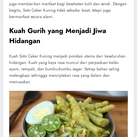
juga memberikan manfaat bagi kesehatan kulit dan sendi. Dengan
begitu, Soto Ceker Kuning tidak sekadar lezat, tetapi juga
bermanfaat secara alami.
Kuah Gurih yang Menjadi Jiwa
Hidangan
Kuah Soto Ceker Kuning menjadi pondasi utama dari keseluruhan
hidangan. Kuah yang kaya rasa muncul dari perpaduan kaldu
ayam, rempah, dan bumbu-bumbu segar. Setiap bahan saling
melengkapi sehingga menciptakan rasa yang dalam dan
memuaskan.