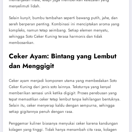
menyelimuti lidah.
Selain kunyit, bumbu tambahan seperti bawang putih, jahe, dan
sereh berperan penting. Kombinasi ini menciptakan aroma yang
kompleks, namun tetap seimbang. Setiap elemen menyatu,
sehingga Soto Ceker Kuning terasa harmonis dan tidak
membosankan.
Ceker Ayam: Bintang yang Lembut
dan Menggigit
Ceker ayam menjadi komponen utama yang membedakan Soto
Ceker Kuning dari jenis soto lainnya. Teksturnya yang kenyal
memberikan sensasi unik ketika digigit. Proses perebusan yang
tepat memastikan ceker tetap lembut tanpa kehilangan bentuknya.
Selain itu, ceker menyerap kaldu dengan sempurna, sehingga
setiap gigitannya penuh dengan rasa.
Penggemar kuliner biasanya menyukai ceker karena kandungan
kolagen yang tinggi. Tidak hanya menambah cita rasa, kolagen