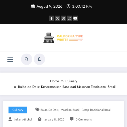
Skip
August 9, 2026
3:00:12 PM
to
content
Home
Culinary
Baião de Dois: Keharmonisan Rasa dari Makanan Tradisional Brasil
,
,
Culinary
Baião De Dois
Masakan Brasil
Resep Tradisional Brasil
Julian Mitchell
January 8, 2025
0 Comments