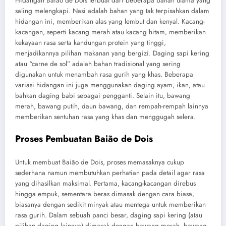
Hidangan Baião de Dois terbuat dari beberapa bahan utama yang
saling melengkapi. Nasi adalah bahan yang tak terpisahkan dalam
hidangan ini, memberikan alas yang lembut dan kenyal. Kacang-
kacangan, seperti kacang merah atau kacang hitam, memberikan
kekayaan rasa serta kandungan protein yang tinggi,
menjadikannya pilihan makanan yang bergizi. Daging sapi kering
atau “carne de sol” adalah bahan tradisional yang sering
digunakan untuk menambah rasa gurih yang khas. Beberapa
variasi hidangan ini juga menggunakan daging ayam, ikan, atau
bahkan daging babi sebagai pengganti. Selain itu, bawang
merah, bawang putih, daun bawang, dan rempah-rempah lainnya
memberikan sentuhan rasa yang khas dan menggugah selera.
Proses Pembuatan Baião de Dois
Untuk membuat Baião de Dois, proses memasaknya cukup
sederhana namun membutuhkan perhatian pada detail agar rasa
yang dihasilkan maksimal. Pertama, kacang-kacangan direbus
hingga empuk, sementara beras dimasak dengan cara biasa,
biasanya dengan sedikit minyak atau mentega untuk memberikan
rasa gurih. Dalam sebuah panci besar, daging sapi kering (atau
pilihan daging lainnya) dimasak dengan bawang merah, bawang