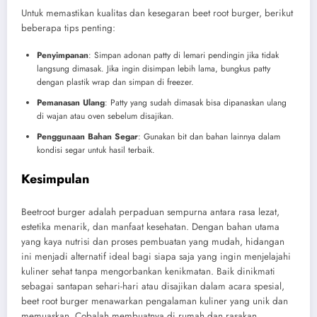
Untuk memastikan kualitas dan kesegaran beet root burger, berikut
beberapa tips penting:
Penyimpanan
: Simpan adonan patty di lemari pendingin jika tidak
langsung dimasak. Jika ingin disimpan lebih lama, bungkus patty
dengan plastik wrap dan simpan di freezer.
Pemanasan Ulang
: Patty yang sudah dimasak bisa dipanaskan ulang
di wajan atau oven sebelum disajikan.
Penggunaan Bahan Segar
: Gunakan bit dan bahan lainnya dalam
kondisi segar untuk hasil terbaik.
Kesimpulan
Beetroot burger adalah perpaduan sempurna antara rasa lezat,
estetika menarik, dan manfaat kesehatan. Dengan bahan utama
yang kaya nutrisi dan proses pembuatan yang mudah, hidangan
ini menjadi alternatif ideal bagi siapa saja yang ingin menjelajahi
kuliner sehat tanpa mengorbankan kenikmatan. Baik dinikmati
sebagai santapan sehari-hari atau disajikan dalam acara spesial,
beet root burger menawarkan pengalaman kuliner yang unik dan
memuaskan. Cobalah membuatnya di rumah dan rasakan