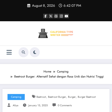
Skip
August 8, 2026
6:42:07 PM
to
content
Home
Camping
Beetroot Burger: Alternatif Sehat dengan Rasa Unik dan Nutrisi Tinggi
,
,
,
Camping
Beetroot
Beetroot Burger
Burger
Burger Beetroot
Aliya
January 15, 2025
0 Comments