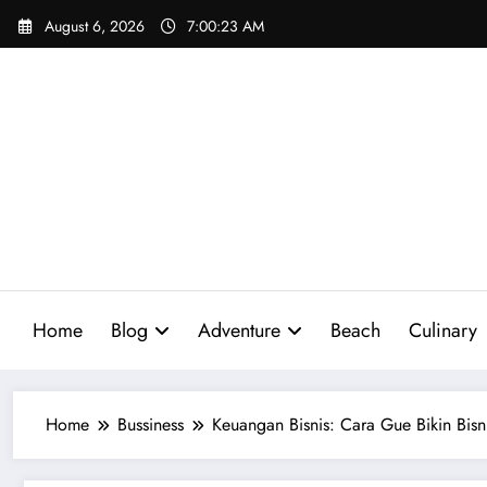
Skip
August 6, 2026
7:00:24 AM
to
content
Home
Blog
Adventure
Beach
Culinary
Home
Bussiness
Keuangan Bisnis: Cara Gue Bikin Bis