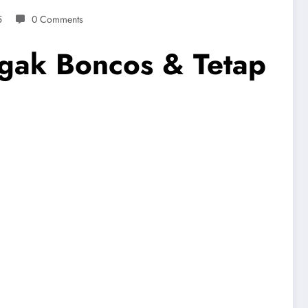
5
0 Comments
ggak Boncos & Tetap