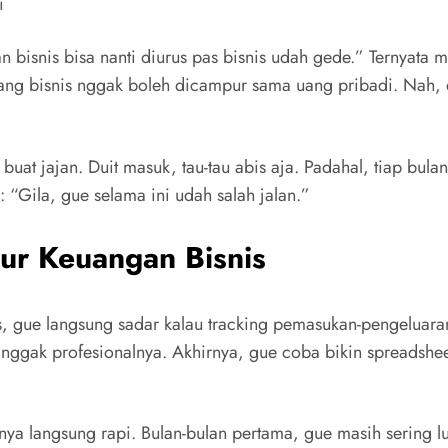
n bisnis bisa nanti diurus pas bisnis udah gede.” Ternyata 
uang bisnis nggak boleh dicampur sama uang pribadi. Nah, 
uat jajan. Duit masuk, tau-tau abis aja. Padahal, tiap bul
 “Gila, gue selama ini udah salah jalan.”
tur Keuangan Bisnis
s, gue langsung sadar kalau tracking pemasukan-pengeluara
 nggak profesionalnya. Akhirnya, gue coba bikin spreadsheet
 langsung rapi. Bulan-bulan pertama, gue masih sering lu