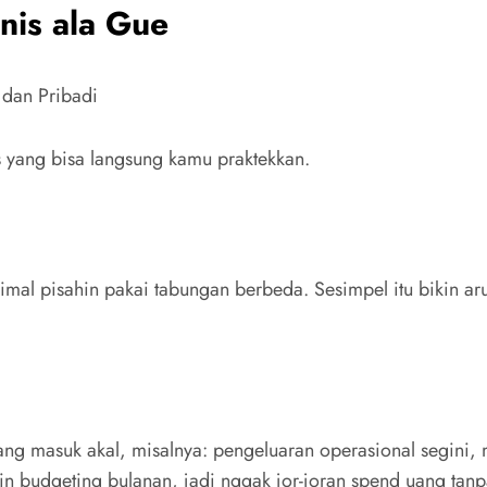
snis ala Gue
 yang bisa langsung kamu praktekkan.
imal pisahin pakai tabungan berbeda. Sesimpel itu bikin 
ang masuk akal, misalnya: pengeluaran operasional segini, 
kin budgeting bulanan, jadi nggak jor-joran spend uang tanp