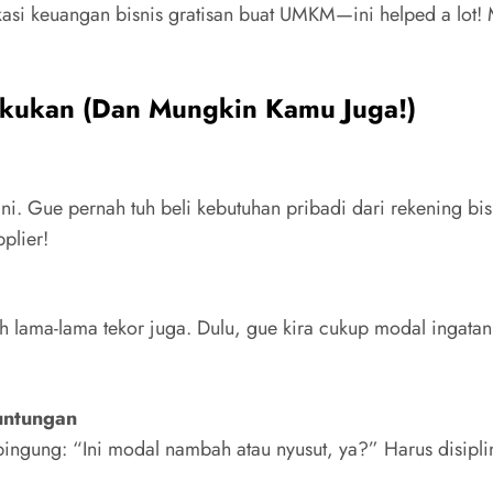
ikasi keuangan bisnis gratisan buat UMKM—ini helped a lot!
akukan (Dan Mungkin Kamu Juga!)
i. Gue pernah tuh beli kebutuhan pribadi dari rekening bisn
plier!
eh lama-lama tekor juga. Dulu, gue kira cukup modal ingat
untungan
bingung: “Ini modal nambah atau nyusut, ya?” Harus disipli