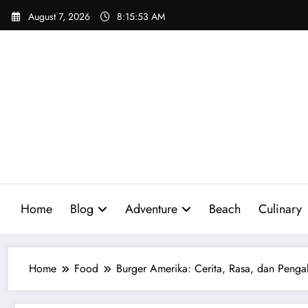
Skip
August 7, 2026
8:15:55 AM
to
content
Home
Blog
Adventure
Beach
Culinary
Home
Food
Burger Amerika: Cerita, Rasa, dan Peng