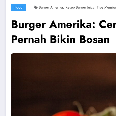
,
,
Food
Burger Amerika
Resep Burger Juicy
Tips Membua
Burger Amerika: Cer
Pernah Bikin Bosan