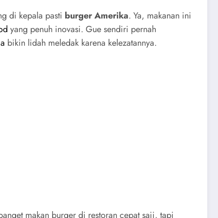
ng di kepala pasti
burger Amerika
. Ya, makanan ini
od
yang penuh inovasi. Gue sendiri pernah
ia
bikin lidah meledak karena kelezatannya.
 banget makan burger di restoran cepat saji, tapi