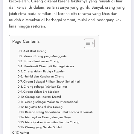
kecokelatan. Cireng dikenal karena teksturnya yang renyah di luar
dan kenyal di dalam, serta rasanya yang gurih. Banyak orang yang
jatuh cinta pada camilan ini karena cita rasanya yang khas dan
mudah ditemukan di berbagai tempat, mulai dari pedagang kaki
lima hingga restoran.
Page Contents
Asal Usul Cireng
Variasi Cireng yang Menggoda
Proses Pembuatan Cireng
Menikmati Cireng di Berbagai Acara
Cireng dalam Budaya Populer
Nutrisi dan Kesehatan Cireng
Cireng Sebagai Pilihan Snack Sehari-hari
Cireng sebagai Warisan Kuliner
Cireng dalam Era Modern
Cireng dan Inovasi Kreatif
Cireng sebagai Makanan Internasional
Kegiatan Sosial dan Cireng
Resep Cireng Sederhana untuk Dicoba di Rumah
Menyajikan Cireng dengan Gaya
Menciptakan Komunitas Pecinta Cireng
Cireng yang Selalu Di Hati
Author