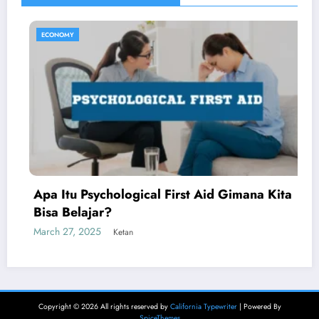
ECONOMY
Gimana Kita
Hotteok Isi Gula: Pancake Manis 
Menggoda Lidah
March 22, 2025
Aliya