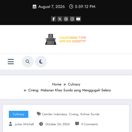
Skip
August 7, 2026
5:59:13 PM
to
content
Home
Culinary
Cireng: Makanan Khas Sunda yang Menggugah Selera
,
,
Culinary
Camilan Indonesia
Cireng
Kuliner Sunda
Julian Mitchell
October 24, 2024
0 Comments