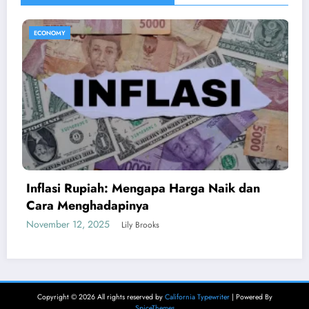
ECONOMY
n
Apa Itu Psychological First Aid Gimana K
Bisa Belajar?
March 27, 2025
Ketan
Copyright © 2026 All rights reserved by
California Typewriter
| Powered By
SpiceThemes