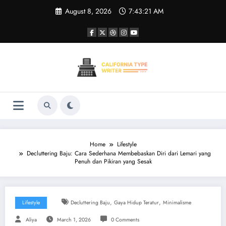
Skip
August 8, 2026
7:43:22 AM
to
content
Home
Lifestyle
Decluttering Baju: Cara Sederhana Membebaskan Diri dari Lemari yang
Penuh dan Pikiran yang Sesak
,
,
Lifestyle
Decluttering Baju
Gaya Hidup Teratur
Minimalisme
Aliya
March 1, 2026
0 Comments