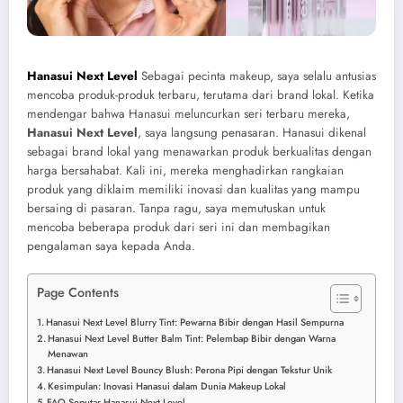
Hanasui Next Level
Sebagai pecinta makeup, saya selalu antusias
mencoba produk-produk terbaru, terutama dari brand lokal.
Ketika
mendengar bahwa Hanasui meluncurkan seri terbaru mereka,
Hanasui Next Level
, saya langsung penasaran.
Hanasui dikenal
sebagai brand lokal yang menawarkan produk berkualitas dengan
harga bersahabat.
Kali ini, mereka menghadirkan rangkaian
produk yang diklaim memiliki inovasi dan kualitas yang mampu
bersaing di pasaran.
Tanpa ragu, saya memutuskan untuk
mencoba beberapa produk dari seri ini dan membagikan
pengalaman saya kepada Anda.
Page Contents
Hanasui Next Level Blurry Tint: Pewarna Bibir dengan Hasil Sempurna
Hanasui Next Level Butter Balm Tint: Pelembap Bibir dengan Warna
Menawan
Hanasui Next Level Bouncy Blush: Perona Pipi dengan Tekstur Unik
Kesimpulan: Inovasi Hanasui dalam Dunia Makeup Lokal
FAQ Seputar Hanasui Next Level