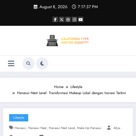
Skip
August 8, 2026
7:17:37 PM
to
content
Home
Lifestyle
Hanasui Next Level: Transformasi Makeup Lokal dengan Inovasi Terkini
Lifestyle
,
,
,
Hanasui
Hanasui Next
Hanasui Next Level
Make Up Hanasui
Aliya