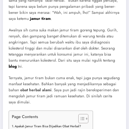
sama yang namanya “obat herbal.” Bukan karena nggak percaya,
tapi karena saya belum punya pengalaman pribadi yang bener-
bener bikin saya merasa: “Wah, ini ampuh, lho!” Sampai akhirnya
saya ketemu
jamur tiram
.
Awalnya sih cuma suka makan jamur tiram goreng tepung. Gurih,
renyah, dan gampang banget ditemukan di warung tenda atau
angkringan. Tapi semua berubah waktu ibu saya didiagnosis
kolesterol tinggi dan mulai disarankan diet oleh dokter. Seorang
tetangga menyarankan untuk konsumsi jamur ini, katanya bisa
bantu menurunkan kolesterol. Dari situ saya mulai ngulik tentang
blog
Ini.
Ternyata, jamur tiram bukan cuma enak, tapi juga punya segudang
manfaat kesehatan. Bahkan banyak yang menjadikannya sebagai
bahan
obat herbal alami
. Saya pun jadi rajin bereksperimen dan
mengolah jamur tiram jadi ramuan kesehatan. Di sinilah cerita
saya dimulai.
Page Contents
Apakah Jamur Tiram Bisa Dijadikan Obat Herbal?