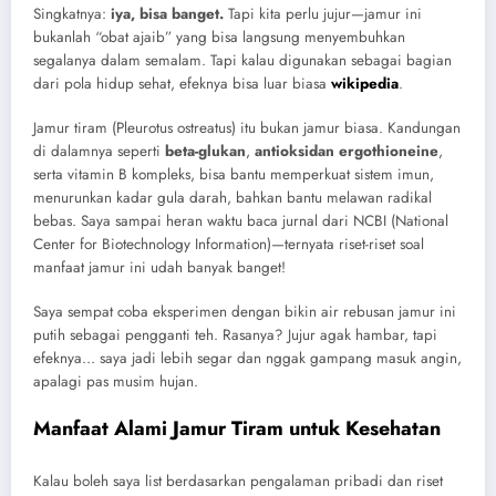
Singkatnya:
iya, bisa banget.
Tapi kita perlu jujur—jamur ini
bukanlah “obat ajaib” yang bisa langsung menyembuhkan
segalanya dalam semalam. Tapi kalau digunakan sebagai bagian
dari pola hidup sehat, efeknya bisa luar biasa
wikipedia
.
Jamur tiram (Pleurotus ostreatus) itu bukan jamur biasa. Kandungan
di dalamnya seperti
beta-glukan
,
antioksidan ergothioneine
,
serta vitamin B kompleks, bisa bantu memperkuat sistem imun,
menurunkan kadar gula darah, bahkan bantu melawan radikal
bebas. Saya sampai heran waktu baca jurnal dari NCBI (National
Center for Biotechnology Information)—ternyata riset-riset soal
manfaat jamur ini udah banyak banget!
Saya sempat coba eksperimen dengan bikin air rebusan jamur ini
putih sebagai pengganti teh. Rasanya? Jujur agak hambar, tapi
efeknya… saya jadi lebih segar dan nggak gampang masuk angin,
apalagi pas musim hujan.
Manfaat Alami Jamur Tiram untuk Kesehatan
Kalau boleh saya list berdasarkan pengalaman pribadi dan riset