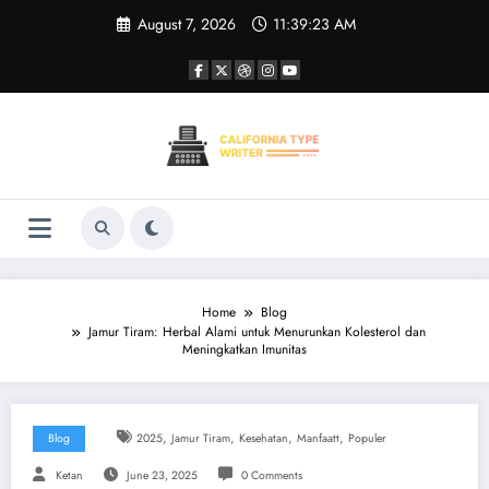
Skip
August 7, 2026
11:39:24 AM
to
content
Home
Blog
Jamur Tiram: Herbal Alami untuk Menurunkan Kolesterol dan
Meningkatkan Imunitas
,
,
,
,
Blog
2025
Jamur Tiram
Kesehatan
Manfaatt
Populer
Ketan
June 23, 2025
0 Comments