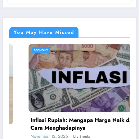
You May Have Missed
ECONOMY
Inflasi Rupiah: Mengapa Harga Naik dan
A
Cara Menghadapinya
B
November 12, 2025
M
Lily Brooks