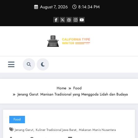
Skip
August 7, 2026
8:14:34 PM
to
content
Home
Food
Jenang Garut: Manisan Tradisional yang Menggoda Lidah dan Budaya
Food
,
,
Jenang Garut
Kuliner Tradisional Jawa Barat
Makanan Manis Nusantara