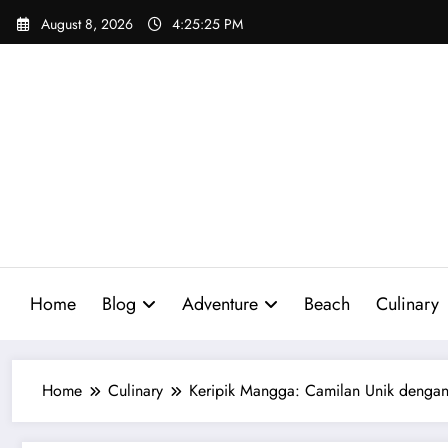
Skip
August 8, 2026
4:25:26 PM
to
content
Home
Blog
Adventure
Beach
Culinary
Home
Culinary
Keripik Mangga: Camilan Unik dengan