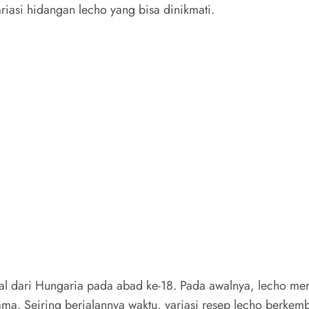
riasi hidangan lecho yang bisa dinikmati.
sal dari Hungaria pada abad ke-18. Pada awalnya, lecho m
ma. Seiring berjalannya waktu, variasi resep lecho berk