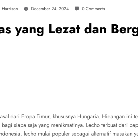
a Harrison
December 24, 2024
0 Comments
s yang Lezat dan Berg
rasal dari Eropa Timur, khususnya Hungaria. Hidangan ini t
agi siapa saja yang menikmatinya. Lecho terbuat dari pap
onesia, lecho mulai populer sebagai alternatif masakan ya