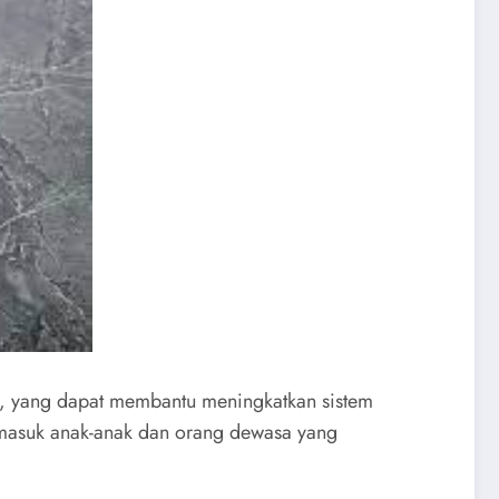
si, yang dapat membantu meningkatkan sistem
rmasuk anak-anak dan orang dewasa yang