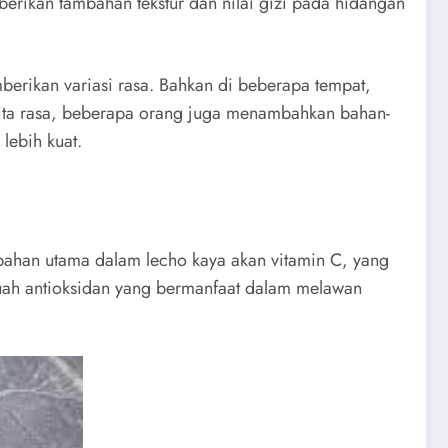
rikan tambahan tekstur dan nilai gizi pada hidangan
mberikan variasi rasa. Bahkan di beberapa tempat,
ita rasa, beberapa orang juga menambahkan bahan-
lebih kuat.
 bahan utama dalam lecho kaya akan vitamin C, yang
buah antioksidan yang bermanfaat dalam melawan