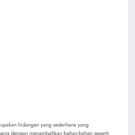
erupakan hidangan yang sederhana yang
embang dengan menambahkan bahan-bahan seperti