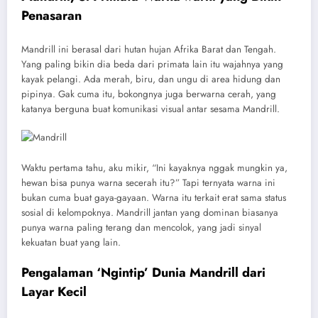
Penasaran
Mandrill ini berasal dari hutan hujan Afrika Barat dan Tengah.
Yang paling bikin dia beda dari primata lain itu wajahnya yang
kayak pelangi. Ada merah, biru, dan ungu di area hidung dan
pipinya. Gak cuma itu, bokongnya juga berwarna cerah, yang
katanya berguna buat komunikasi visual antar sesama Mandrill.
Waktu pertama tahu, aku mikir, “Ini kayaknya nggak mungkin ya,
hewan bisa punya warna secerah itu?” Tapi ternyata warna ini
bukan cuma buat gaya-gayaan. Warna itu terkait erat sama status
sosial di kelompoknya. Mandrill jantan yang dominan biasanya
punya warna paling terang dan mencolok, yang jadi sinyal
kekuatan buat yang lain.
Pengalaman ‘Ngintip’ Dunia Mandrill dari
Layar Kecil