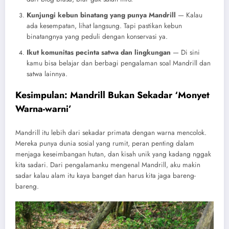
Kunjungi kebun binatang yang punya Mandrill
— Kalau
ada kesempatan, lihat langsung. Tapi pastikan kebun
binatangnya yang peduli dengan konservasi ya.
Ikut komunitas pecinta satwa dan lingkungan
— Di sini
kamu bisa belajar dan berbagi pengalaman soal Mandrill dan
satwa lainnya.
Kesimpulan: Mandrill Bukan Sekadar ‘Monyet
Warna-warni’
Mandrill itu lebih dari sekadar primata dengan warna mencolok.
Mereka punya dunia sosial yang rumit, peran penting dalam
menjaga keseimbangan hutan, dan kisah unik yang kadang nggak
kita sadari. Dari pengalamanku mengenal Mandrill, aku makin
sadar kalau alam itu kaya banget dan harus kita jaga bareng-
bareng.