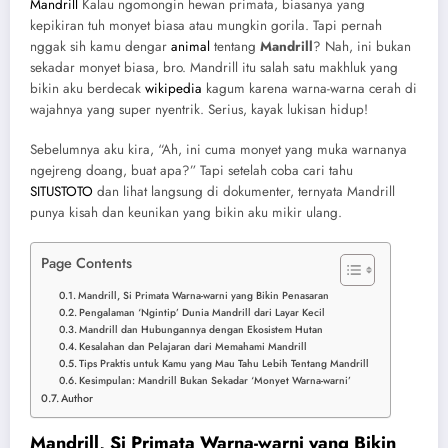
Mandrill
Kalau ngomongin hewan primata, biasanya yang
kepikiran tuh monyet biasa atau mungkin gorila. Tapi pernah
nggak sih kamu dengar
animal
tentang
Mandrill
? Nah, ini bukan
sekadar monyet biasa, bro. Mandrill itu salah satu makhluk yang
bikin aku berdecak
wikipedia
kagum karena warna-warna cerah di
wajahnya yang super nyentrik. Serius, kayak lukisan hidup!
Sebelumnya aku kira, “Ah, ini cuma monyet yang muka warnanya
ngejreng doang, buat apa?” Tapi setelah coba cari tahu
SITUSTOTO
dan lihat langsung di dokumenter, ternyata Mandrill
punya kisah dan keunikan yang bikin aku mikir ulang.
Page Contents
Mandrill, Si Primata Warna-warni yang Bikin Penasaran
Pengalaman ‘Ngintip’ Dunia Mandrill dari Layar Kecil
Mandrill dan Hubungannya dengan Ekosistem Hutan
Kesalahan dan Pelajaran dari Memahami Mandrill
Tips Praktis untuk Kamu yang Mau Tahu Lebih Tentang Mandrill
Kesimpulan: Mandrill Bukan Sekadar ‘Monyet Warna-warni’
Author
Mandrill, Si Primata Warna-warni yang Bikin