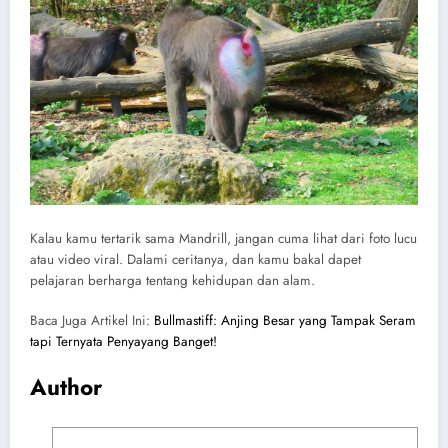
Kalau kamu tertarik sama Mandrill, jangan cuma lihat dari foto lucu
atau video viral. Dalami ceritanya, dan kamu bakal dapet
pelajaran berharga tentang kehidupan dan alam.
Baca Juga Artikel Ini:
Bullmastiff: Anjing Besar yang Tampak Seram
tapi Ternyata Penyayang Banget!
Author