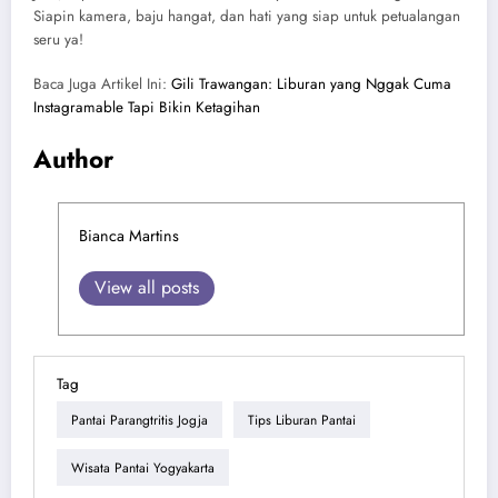
Siapin kamera, baju hangat, dan hati yang siap untuk petualangan
seru ya!
Baca Juga Artikel Ini:
Gili Trawangan: Liburan yang Nggak Cuma
Instagramable Tapi Bikin Ketagihan
Author
Bianca Martins
View all posts
Tag
Pantai Parangtritis Jogja
Tips Liburan Pantai
Wisata Pantai Yogyakarta