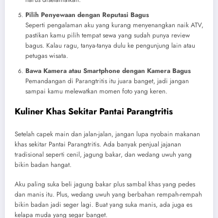
Pilih Penyewaan dengan Reputasi Bagus
Seperti pengalaman aku yang kurang menyenangkan naik ATV,
pastikan kamu pilih tempat sewa yang sudah punya review
bagus. Kalau ragu, tanya-tanya dulu ke pengunjung lain atau
petugas wisata.
Bawa Kamera atau Smartphone dengan Kamera Bagus
Pemandangan di Parangtritis itu juara banget, jadi jangan
sampai kamu melewatkan momen foto yang keren.
Kuliner Khas Sekitar Pantai Parangtritis
Setelah capek main dan jalan-jalan, jangan lupa nyobain makanan
khas sekitar Pantai Parangtritis. Ada banyak penjual jajanan
tradisional seperti cenil, jagung bakar, dan wedang uwuh yang
bikin badan hangat.
Aku paling suka beli jagung bakar plus sambal khas yang pedes
dan manis itu. Plus, wedang uwuh yang berbahan rempah-rempah
bikin badan jadi seger lagi. Buat yang suka manis, ada juga es
kelapa muda yang segar banget.