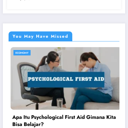
You May Have Missed
ECONOMY
rst Aid Gimana Kita