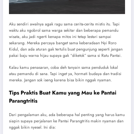
Aku sendiri awalnya agak ragu sama cerita-cerita mistis itu. Tapi
waktu aku ngobrol sama warga sekitar dan beberapa pemandu
wisata, aku jadi ngerti kenapa mitos ini tetap lestari sampai
sekarang. Mereka percaya banget sama keberadaan Nyi Roro
Kidul, dan ada aturan gak tertulis buat pengunjung seperti jangan
pakai baju warna hijau supaya gak “diketok” sama si Ratu Pantai.
Kalau kamu penasaran, coba deh tanyain sama penduduk lokal
atau pemandu di sana. Tapi inget ya, hormati budaya dan tradisi
mereka. Jangan sok iseng karena bisa bikin nggak nyaman.
Tips Praktis Buat Kamu yang Mau ke Pantai
Parangtritis
Dari pengalaman aku, ada beberapa hal penting yang harus kamu
siapin supaya perjalanan ke Pantai Parangtritis makin nyaman dan
nggak bikin nyesel. Ini dia: