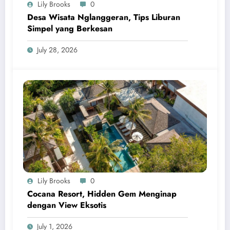
Lily Brooks
0
Desa Wisata Nglanggeran, Tips Liburan
Simpel yang Berkesan
July 28, 2026
Lily Brooks
0
Cocana Resort, Hidden Gem Menginap
dengan View Eksotis
July 1, 2026