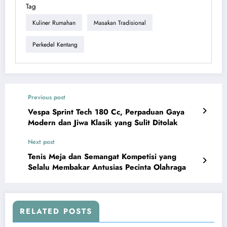
Tag
Kuliner Rumahan
Masakan Tradisional
Perkedel Kentang
Previous post
Vespa Sprint Tech 180 Cc, Perpaduan Gaya
Modern dan Jiwa Klasik yang Sulit Ditolak
Next post
Tenis Meja dan Semangat Kompetisi yang
Selalu Membakar Antusias Pecinta Olahraga
RELATED POSTS