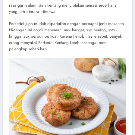
rasa gurih alami dari kentang menciptakan sensasi sederhana
yang justru terasa istimewa.
Perkedel juga mudah dipadukan dengan berbagai jenis makanan.
Hidangan ini cocok menemani nasi hangat, sup bening, soto,
hingga lauk berbumbu kuat. Karena fleksibilitas tersebut, banyak
orang menyukai Perkedel Kentang Lembut sebagai menu
pelengkap sehari-hari.