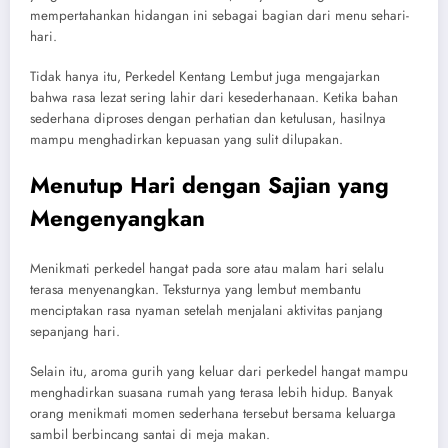
mempertahankan hidangan ini sebagai bagian dari menu sehari-
hari.
Tidak hanya itu, Perkedel Kentang Lembut juga mengajarkan
bahwa rasa lezat sering lahir dari kesederhanaan. Ketika bahan
sederhana diproses dengan perhatian dan ketulusan, hasilnya
mampu menghadirkan kepuasan yang sulit dilupakan.
Menutup Hari dengan Sajian yang
Mengenyangkan
Menikmati perkedel hangat pada sore atau malam hari selalu
terasa menyenangkan. Teksturnya yang lembut membantu
menciptakan rasa nyaman setelah menjalani aktivitas panjang
sepanjang hari.
Selain itu, aroma gurih yang keluar dari perkedel hangat mampu
menghadirkan suasana rumah yang terasa lebih hidup. Banyak
orang menikmati momen sederhana tersebut bersama keluarga
sambil berbincang santai di meja makan.