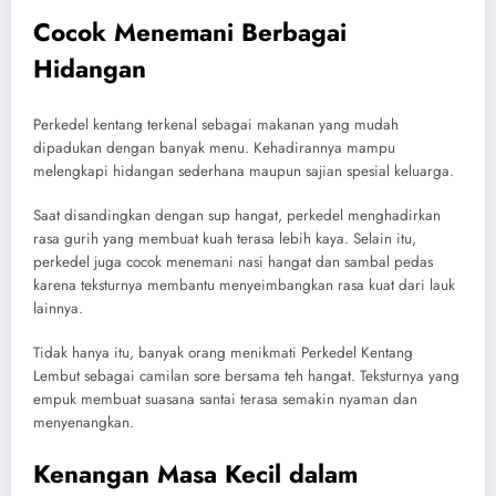
Cocok Menemani Berbagai
Hidangan
Perkedel kentang terkenal sebagai makanan yang mudah
dipadukan dengan banyak menu. Kehadirannya mampu
melengkapi hidangan sederhana maupun sajian spesial keluarga.
Saat disandingkan dengan sup hangat, perkedel menghadirkan
rasa gurih yang membuat kuah terasa lebih kaya. Selain itu,
perkedel juga cocok menemani nasi hangat dan sambal pedas
karena teksturnya membantu menyeimbangkan rasa kuat dari lauk
lainnya.
Tidak hanya itu, banyak orang menikmati Perkedel Kentang
Lembut sebagai camilan sore bersama teh hangat. Teksturnya yang
empuk membuat suasana santai terasa semakin nyaman dan
menyenangkan.
Kenangan Masa Kecil dalam