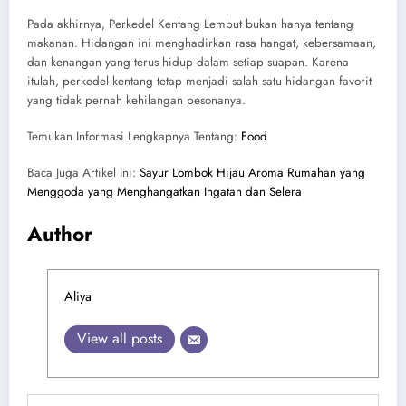
Pada akhirnya, Perkedel Kentang Lembut bukan hanya tentang
makanan. Hidangan ini menghadirkan rasa hangat, kebersamaan,
dan kenangan yang terus hidup dalam setiap suapan. Karena
itulah, perkedel kentang tetap menjadi salah satu hidangan favorit
yang tidak pernah kehilangan pesonanya.
Temukan Informasi Lengkapnya Tentang:
Food
Baca Juga Artikel Ini:
Sayur Lombok Hijau Aroma Rumahan yang
Menggoda yang Menghangatkan Ingatan dan Selera
Author
Aliya
View all posts