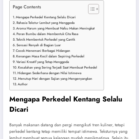
Page Contents
Mengapa Perkedel Kentang Selalu Dicari
Rahasia Tekstur Lembut yang Menggoda
Aroma Harum yang Membuat Nafsu Makan Meningkat
Peran Bumbu dalam Membentuk Cita Rasa
Teknik Membentuk Perkedel yang Cantik
Sensasi Renyah di Bagian Luar
Cocok Menemani Berbagai Hidangan
Kenangan Masa Kecil dalam Sepiring Perkedel
Variasi Kreatif yang Tetap Menggoda
Kesalahan yang Sering Terjadi Saat Membuat Perkedel
Hidangan Sederhana dengan Nilai Istimewa
Menutup Hari dengan Sajian yang Mengenyangkan
Author
Mengapa Perkedel Kentang Selalu
Dicari
Banyak makanan datang dan pergi mengikuti tren kuliner, tetapi
perkedel kentang tetap memiliki tempat istimewa. Teksturnya yang
lembut membuat semua kalangan mudah menikmatinya. Selain itu,