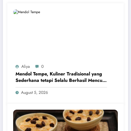
Aliya
0
Mendol Tempe, Kuliner Tradisional yang
Sederhana tetapi Selalu Berhasil Mencuri
Hati
August 5, 2026