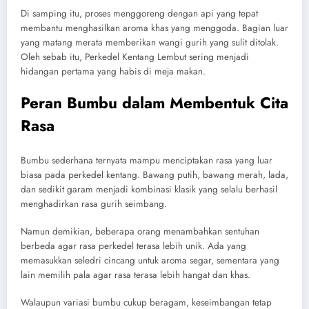
Di samping itu, proses menggoreng dengan api yang tepat
membantu menghasilkan aroma khas yang menggoda. Bagian luar
yang matang merata memberikan wangi gurih yang sulit ditolak.
Oleh sebab itu, Perkedel Kentang Lembut sering menjadi
hidangan pertama yang habis di meja makan.
Peran Bumbu dalam Membentuk Cita
Rasa
Bumbu sederhana ternyata mampu menciptakan rasa yang luar
biasa pada perkedel kentang. Bawang putih, bawang merah, lada,
dan sedikit garam menjadi kombinasi klasik yang selalu berhasil
menghadirkan rasa gurih seimbang.
Namun demikian, beberapa orang menambahkan sentuhan
berbeda agar rasa perkedel terasa lebih unik. Ada yang
memasukkan seledri cincang untuk aroma segar, sementara yang
lain memilih pala agar rasa terasa lebih hangat dan khas.
Walaupun variasi bumbu cukup beragam, keseimbangan tetap