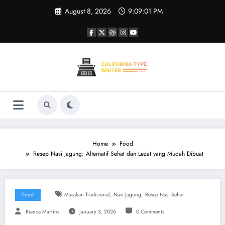
Skip
August 8, 2026
9:09:01 PM
to
content
Home
Food
Resep Nasi Jagung: Alternatif Sehat dan Lezat yang Mudah Dibuat
,
,
Food
Masakan Tradisional
Nasi Jagung
Resep Nasi Sehat
Bianca Martins
January 3, 2026
0 Comments