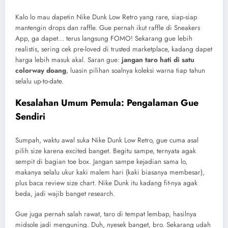
Kalo lo mau dapetin Nike Dunk Low Retro yang rare, siap-siap
mantengin drops dan raffle. Gue pernah ikut raffle di Sneakers
App, ga dapet… terus langsung FOMO! Sekarang gue lebih
realistis, sering cek pre-loved di trusted marketplace, kadang dapet
harga lebih masuk akal. Saran gue:
jangan taro hati di satu
colorway doang
, luasin pilihan soalnya koleksi warna tiap tahun
selalu up-to-date.
Kesalahan Umum Pemula: Pengalaman Gue
Sendiri
Sumpah, waktu awal suka Nike Dunk Low Retro, gue cuma asal
pilih size karena excited banget. Begitu sampe, ternyata agak
sempit di bagian toe box. Jangan sampe kejadian sama lo,
makanya selalu ukur kaki malem hari (kaki biasanya membesar),
plus baca review size chart. Nike Dunk itu kadang fit-nya agak
beda, jadi wajib banget research.
Gue juga pernah salah rawat, taro di tempat lembap, hasilnya
midsole jadi menguning. Duh, nyesek banget, bro. Sekarang udah