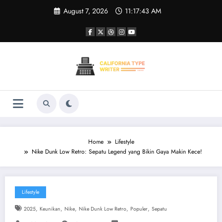
Skip
August 7, 2026
11:17:43 AM
to
content
Home
Lifestyle
Nike Dunk Low Retro: Sepatu Legend yang Bikin Gaya Makin Kece!
Lifestyle
,
,
,
,
,
2025
Keunikan
Nike
Nike Dunk Low Retro
Populer
Sepatu