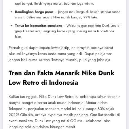
rapi banget, finishing-nya mulus, bau lem juga minim.
Bandingkan harga pasar
– Jangan mau harga di bawah standar tanpa
alasan. Belive me, sepatu Nike murah banget, 99% fake.
Tanya ke komunitas sneakers
– Waktu itu gue post foto Dunk Low di
grup FB sneakers, langsung banyak yang sharing mana tanda-tanda
fake.
Pernah gue dapet sepatu lewat jastip, eh ternyata box-nya cacat
plus sol kayaknya keras beda sama yang asli. Dapat pelajaran:
jangan beli cuma karena ‘katanya murah’, pilih yang jelas aja.
Tren dan Fakta Menarik Nike Dunk
Low Retro di Indonesia
Kalian tau nggak, Nike Dunk Low Retro itu beberapa tahun terakhir
banyak banget diserbu anak muda Indonesia. Menurut data
Tokopedia, penjualan sneakers model ini naik sampe 80% sejak
2022! Gila sih, artinya hype-nya masih panjang. Gue liat sendiri di
event sneakers, Dunk Low yang edisi OG atau kolaborasi bisa
langsung sold out dalam hitungan menit.