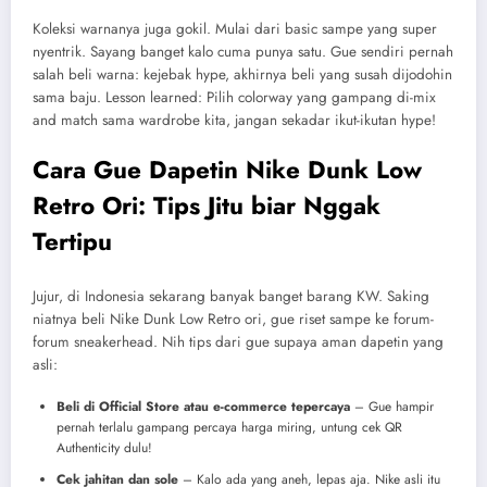
Koleksi warnanya juga gokil. Mulai dari basic sampe yang super
nyentrik. Sayang banget kalo cuma punya satu. Gue sendiri pernah
salah beli warna: kejebak hype, akhirnya beli yang susah dijodohin
sama baju. Lesson learned: Pilih colorway yang gampang di-mix
and match sama wardrobe kita, jangan sekadar ikut-ikutan hype!
Cara Gue Dapetin Nike Dunk Low
Retro Ori: Tips Jitu biar Nggak
Tertipu
Jujur, di Indonesia sekarang banyak banget barang KW. Saking
niatnya beli Nike Dunk Low Retro ori, gue riset sampe ke forum-
forum sneakerhead. Nih tips dari gue supaya aman dapetin yang
asli:
Beli di Official Store atau e-commerce tepercaya
– Gue hampir
pernah terlalu gampang percaya harga miring, untung cek QR
Authenticity dulu!
Cek jahitan dan sole
– Kalo ada yang aneh, lepas aja. Nike asli itu