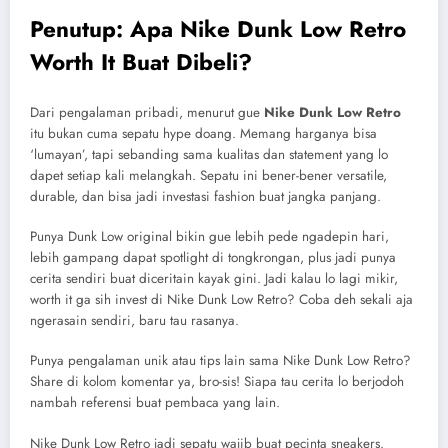
Penutup: Apa Nike Dunk Low Retro
Worth It Buat Dibeli?
Dari pengalaman pribadi, menurut gue
Nike Dunk Low Retro
itu bukan cuma sepatu hype doang. Memang harganya bisa
‘lumayan’, tapi sebanding sama kualitas dan statement yang lo
dapet setiap kali melangkah. Sepatu ini bener-bener versatile,
durable, dan bisa jadi investasi fashion buat jangka panjang.
Punya Dunk Low original bikin gue lebih pede ngadepin hari,
lebih gampang dapat spotlight di tongkrongan, plus jadi punya
cerita sendiri buat diceritain kayak gini. Jadi kalau lo lagi mikir,
worth it ga sih invest di Nike Dunk Low Retro? Coba deh sekali aja
ngerasain sendiri, baru tau rasanya.
Punya pengalaman unik atau tips lain sama Nike Dunk Low Retro?
Share di kolom komentar ya, bro-sis! Siapa tau cerita lo berjodoh
nambah referensi buat pembaca yang lain.
Nike Dunk Low Retro jadi sepatu wajib buat pecinta sneakers.