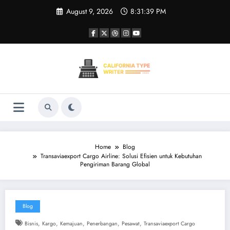
Skip
August 9, 2026
8:31:39 PM
to
content
Home
Blog
Transaviaexport Cargo Airline: Solusi Efisien untuk Kebutuhan
Pengiriman Barang Global
Blog
,
,
,
,
,
Bisnis
Kargo
Kemajuan
Penerbangan
Pesawat
Transaviaexport Cargo