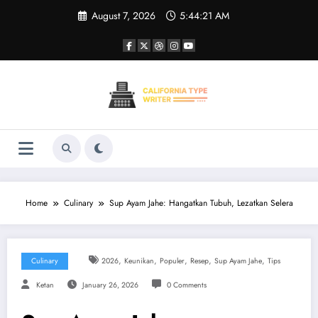
Skip
August 7, 2026
5:44:21 AM
to
content
Home
Culinary
Sup Ayam Jahe: Hangatkan Tubuh, Lezatkan Selera
,
,
,
,
,
Culinary
2026
Keunikan
Populer
Resep
Sup Ayam Jahe
Tips
Ketan
January 26, 2026
0 Comments