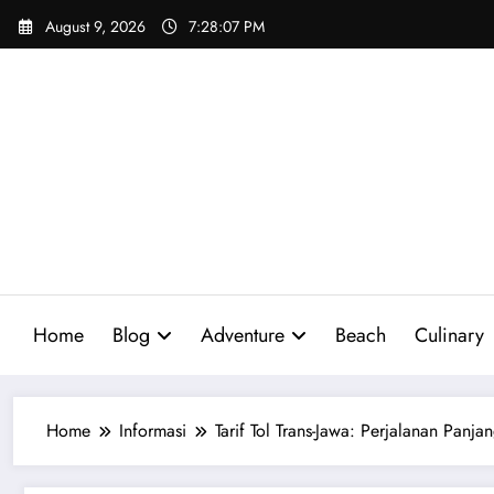
Skip
August 9, 2026
7:28:09 PM
to
content
Home
Blog
Adventure
Beach
Culinary
Home
Informasi
Tarif Tol Trans-Jawa: Perjalanan Panja