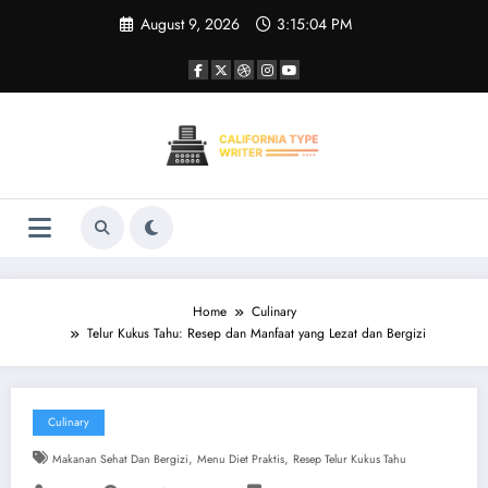
Skip
August 9, 2026
3:15:05 PM
to
content
Home
Culinary
Telur Kukus Tahu: Resep dan Manfaat yang Lezat dan Bergizi
Culinary
,
,
Makanan Sehat Dan Bergizi
Menu Diet Praktis
Resep Telur Kukus Tahu