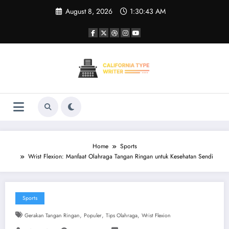
Skip
August 8, 2026
1:30:44 AM
to
content
Home
Sports
Wrist Flexion: Manfaat Olahraga Tangan Ringan untuk Kesehatan Sendi
Sports
,
,
,
Gerakan Tangan Ringan
Populer
Tips Olahraga
Wrist Flexion