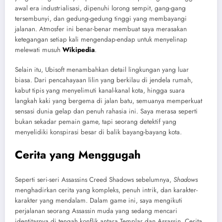
awal era industrialisasi, dipenuhi lorong sempit, gang-gang
tersembunyi, dan gedung-gedung tinggi yang membayangi
jalanan. Atmosfer ini benar-benar membuat saya merasakan
ketegangan setiap kali mengendap-endap untuk menyelinap
melewati musuh
Wikipedia
.
Selain itu, Ubisoft menambahkan detail lingkungan yang luar
biasa. Dari pencahayaan lilin yang berkilau di jendela rumah,
kabut tipis yang menyelimuti kanal-kanal kota, hingga suara
langkah kaki yang bergema di jalan batu, semuanya memperkuat
sensasi dunia gelap dan penuh rahasia ini. Saya merasa seperti
bukan sekadar pemain game, tapi seorang detektif yang
menyelidiki konspirasi besar di balik bayang-bayang kota.
Cerita yang Menggugah
Seperti seri-seri
Assassins Creed Shadows
sebelumnya,
Shadows
menghadirkan cerita yang kompleks, penuh intrik, dan karakter-
karakter yang mendalam. Dalam game ini, saya mengikuti
perjalanan seorang Assassin muda yang sedang mencari
identitasnya di tengah konflik antara Templar dan Assassin. Cerita