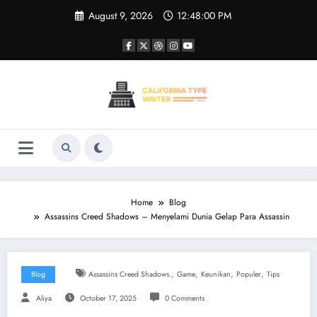
Skip
August 9, 2026
12:48:00 PM
to
content
Home
Blog
Assassins Creed Shadows – Menyelami Dunia Gelap Para Assassin
,
,
,
,
Blog
Assassins Creed Shadows.
Game
Keunikan
Populer
Tips
Aliya
October 17, 2025
0 Comments