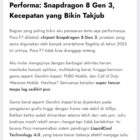
Performa: Snapdragon 8 Gen 3,
Kecepatan yang Bikin Takjub
Bagian yang paling bikin aku penasaran tentu saja performanya.
Poco F7 dibekali
chipset Snapdragon 8 Gen 3
, prosesor yang
sama digunakan oleh banyak smartphone flagship di tahun 2025.
Ini artinya, Poco F7 tidak bisa dianggap enteng.
Aku mulai mengujinya dengan berbagai aktivitas harian:
membuka banyak aplikasi, multitasking berat, hingga bermain
game seperti
Genshin Impact
,
PUBG Mobile
, dan
Call of Duty:
Warzone Mobile
. Hasilnya? Semuanya berjalan
super lancar
tanpa lag sedikit pun
.
Game berat seperti
Genshin Impact
bisa dijalankan pada
pengaturan grafis tinggi dengan frame rate stabil di 60fps.
Bahkan ketika sudah dimainkan selama lebih dari satu jam, suhu
bodinya masih relatif aman—hangat tapi tidak berlebihan. Ini
karena Poco menyematkan sistem pendingin
LiquidCool
Technology 4.0
, yang benar-benar bekerja efektif menjaga suhu