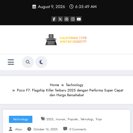
Skip
August 9, 2026
6:35:50 AM
to
content
Home
Technology
Poco F7: Flagship Killer Terbaru 2025 dengan Performa Super Cepat
dan Harga Bersahabat
,
,
,
,
Technology
2025
Inovasi
Populer
Teknologi
Trips
Aliya
October 16, 2025
0 Comments