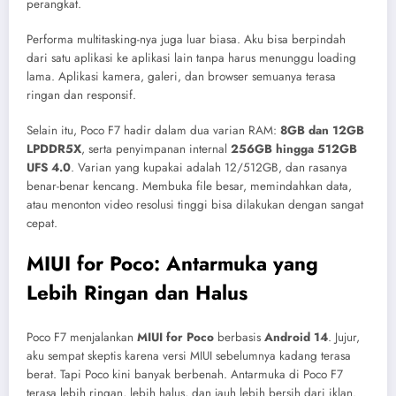
perangkat.
Performa multitasking-nya juga luar biasa. Aku bisa berpindah
dari satu aplikasi ke aplikasi lain tanpa harus menunggu loading
lama. Aplikasi kamera, galeri, dan browser semuanya terasa
ringan dan responsif.
Selain itu, Poco F7 hadir dalam dua varian RAM:
8GB dan 12GB
LPDDR5X
, serta penyimpanan internal
256GB hingga 512GB
UFS 4.0
. Varian yang kupakai adalah 12/512GB, dan rasanya
benar-benar kencang. Membuka file besar, memindahkan data,
atau menonton video resolusi tinggi bisa dilakukan dengan sangat
cepat.
MIUI for Poco: Antarmuka yang
Lebih Ringan dan Halus
Poco F7 menjalankan
MIUI for Poco
berbasis
Android 14
. Jujur,
aku sempat skeptis karena versi MIUI sebelumnya kadang terasa
berat. Tapi Poco kini banyak berbenah. Antarmuka di Poco F7
terasa lebih ringan, lebih halus, dan jauh lebih bersih dari iklan.