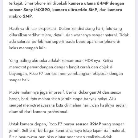
terkejut. Smartphone ini dibekali
kamera utama 64MP dengan
sensor Sony IMX890
,
kamera ultra-wide 8MP
, dan
kamera
makro 2MP
.
Hasilnya di luar ekspektasi. Dalam kondisi siang hari, foto yang
dihasilkan terlihat tajam, detail, dan warnanya sangat natural. Tidak
ada saturasi berlebihan seperti pada beberapa smartphone di
kelas menengah lain.
Yang paling aku suka adalah kemampuan HDR-nya. Ketika
memotret pemandangan dengan langit cerah dan objek di
bayangan, Poco F7 berhasil menyeimbangkan eksposur dengan
sangat baik.
Mode malamnya juga impresif. Berkat dukungan AI dan sensor
besar, hasil foto malam tetap jernih tanpa banyak noise. Aku
sempat memotret suasana kota di malam hari, dan hasilnya seolah
diambil dari kamera profesional.
Untuk kamera depan, Poco F7 punya
sensor 32MP
yang sangat
jernih. Selfie di berbagai kondisi cahaya tetap tajam dan natural.
Fitur beauty-nya pun bisa diatur agar tetap realistis—tidak