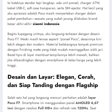
Isi kotaknya standar tapi lengkap: ada unit ponsel, charger 67W,
kabel USB-C, soft case transparan, serta SIM ejector. Hal kecil yang
aku apresiasi adalah Poco masih menyertakan charger dalam
paket pembelian—sesuatu yang sudah jarang dilakukan brand
besar akhir-akhir
xiaomi indonesia
.
Begitu kupegang unitnya, aku langsung terkesan dengan desain
Poco F7. Meski masih terasa seperti “ponsel Poco”, desainnya kini
lebih elegan dan modern. Material belakangnya tampak premium
dengan finishing matte yang tidak mudah meninggalkan sidik jari.
Bezel tipis di layar membuat tampilannya lebih mewah, bahkan
jika dibandingkan dengan smartphone di kelas harga yang lebih
tinggi.
Desain dan Layar: Elegan, Cerah,
dan Siap Tanding dengan Flagship
Salah satu hal yang langsung mencuri perhatian adalah
layar
Poco F7
. Smartphone ini menggunakan panel
AMOLED 6,67
inci
dengan resolusi
Full HD+
dan refresh rate
120Hz
. Saat