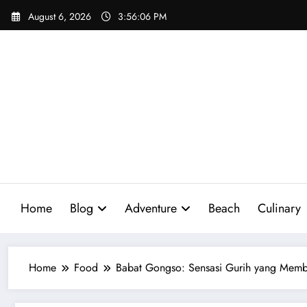
Skip
August 6, 2026
3:56:08 PM
to
content
Home
Blog
Adventure
Beach
Culinary
Home
Food
Babat Gongso: Sensasi Gurih yang Membu