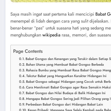
Saya masih ingat saat pertama kali mencicipi
Babat G
menempel di lidah dengan cara yang sulit dijelaskan
benar-benar “pas” untuk suasana hati yang sedang m
menghubungkan
wikipedia
rasa, memori, dan suasan
Page Contents
Babat Gongso dan Kenangan yang Terukir dalam Setiap 
Bahan Utama yang Membuat Babat Gongso Berbeda
Rahasia Bumbu yang Membuat Rasa Babat Gongso Men
Tekstur Babat yang Menguatkan Karakter Hidangan Ini
Babat Gongso sebagai Hidangan yang Cocok untuk Berb
Cara Menikmati Babat Gongso agar Rasa Semakin Maks
Babat Gongso dan Nilai Budaya di Balik Hidangan Ini
Mengapa Babat Gongso Sering Jadi Pilihan Orang yang 
Perbedaan Babat Gongso dari Hidangan Babat Lain
Kesan Pribadi: Mengapa Saya Selalu Kembali pada Bab