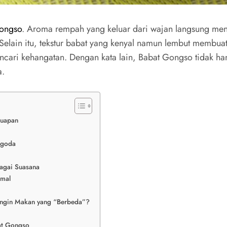
ongso
. Aroma rempah yang keluar dari wajan langsung men
. Selain itu, tekstur babat yang kenyal namun lembut memb
encari kehangatan. Dengan kata lain, Babat Gongso tidak h
a.
Suapan
ggoda
agai Suasana
imal
Ingin Makan yang “Berbeda”?
at Gongso