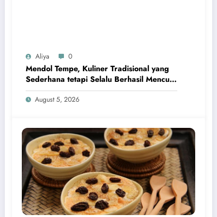
Aliya
0
Mendol Tempe, Kuliner Tradisional yang
Sederhana tetapi Selalu Berhasil Mencuri
Hati
August 5, 2026