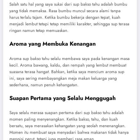
Salah satu hal yang saya sukai dari sup bakso tahu adalah bumbu
yang tidak memaksa. Rasa bumbu muncul secara alami tanpa
harus terlalu tajam. Ketika bumbu bekerja dengan tepat, kuah
menjadi lembut tetapi tetap memiliki karakter, sehingga sup terasa
ringan namun tetap memuaskan.
Aroma yang Membuka Kenangan
Aroma sup bakso tahu selalu membawa saya pada kenangan masa
kecil. Aroma bawang, kaldu, dan rempah yang lembut membuat
suasana terasa hangat. Bahkan, ketika saya mencium aroma sup
ini, saya sering membayangkan meja makan keluarga yang
sederhana, namun penuh kehangatan.
Suapan Pertama yang Selalu Menggugah
Saya selalu merasa suapan pertama dari sup bakso tahu adalah
momen paling menyenangkan. Ketika bakso, tahu, dan kuah
bersatu, saya merasakan kehangatan yang seolah menenangkan.
Momen itu membuat saya menyadari bahwa makanan tidak hanya
mengisi perut, tetapi juga memberi rasa aman.