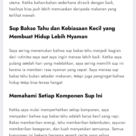
utama. Ketika bahan-bahan sederhana diracik dengan baik,
hasilnya bisa jauh lebih memuaskan daripada makanan yang
terlihat mewah.
Sup Bakso Tahu dan Kebiasaan Kecil yang
Membuat Hidup Lebih Nyaman
Saya sering menemukan bahwa sup bakso tahu menjadi bagian
dari rutinitas saya saat saya ingin merasa lebih baik. Ketika saya
pulang setelah hari yang melelahkan, saya sering memilih sup ini
karena ia memberi rasa nyaman yang cepat. Saya merasa sup
bakso tahu bukan sekadar makanan, tetapi juga pengingat bahwa
hidup tetap bisa terasa hangat.
Memahami Setiap Komponen Sup Ini
Ketika saya mulai memperhatikan setiap komponen, saya
menyadari bahwa sup bakso tahu adalah karya kecil yang rapi.
Bakso memberikan energi, tahu memberikan kelembutan, sayuran
memberikan kesegaran, dan kuah menyatukan semuanya. Semua
komponen ini bekerja bersama seperti cerita yang saling