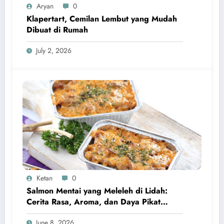
Aryan
0
Klapertart, Cemilan Lembut yang Mudah
Dibuat di Rumah
July 2, 2026
Ketan
0
Salmon Mentai yang Meleleh di Lidah:
Cerita Rasa, Aroma, dan Daya Pikat
Kuliner Modern
June 8, 2026