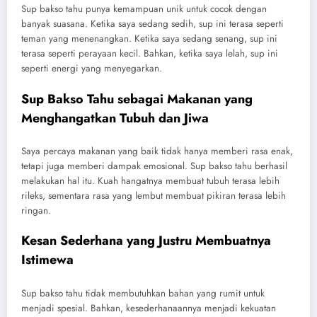
Sup bakso tahu punya kemampuan unik untuk cocok dengan
banyak suasana. Ketika saya sedang sedih, sup ini terasa seperti
teman yang menenangkan. Ketika saya sedang senang, sup ini
terasa seperti perayaan kecil. Bahkan, ketika saya lelah, sup ini
seperti energi yang menyegarkan.
Sup Bakso Tahu sebagai Makanan yang
Menghangatkan Tubuh dan Jiwa
Saya percaya makanan yang baik tidak hanya memberi rasa enak,
tetapi juga memberi dampak emosional. Sup bakso tahu berhasil
melakukan hal itu. Kuah hangatnya membuat tubuh terasa lebih
rileks, sementara rasa yang lembut membuat pikiran terasa lebih
ringan.
Kesan Sederhana yang Justru Membuatnya
Istimewa
Sup bakso tahu tidak membutuhkan bahan yang rumit untuk
menjadi spesial. Bahkan, kesederhanaannya menjadi kekuatan