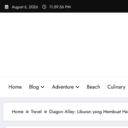
Skip
August 6, 2026
11:59:58 PM
to
content
Home
Blog
Adventure
Beach
Culinary
Home
Travel
Diagon Alley: Liburan yang Membuat Ha