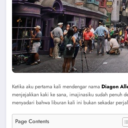
Ketika aku pertama kali mendengar nama
Diagon All
menjejakkan kaki ke sana, imajinasiku sudah penuh d
menyadari bahwa liburan kali ini bukan sekadar perj
Page Contents