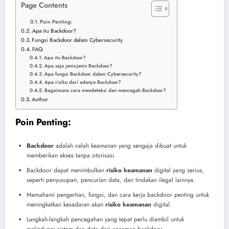
Page Contents
Poin Penting:
Apa itu Backdoor?
Fungsi Backdoor dalam Cybersecurity
FAQ
Apa itu Backdoor?
Apa saja jenis-jenis Backdoor?
Apa fungsi Backdoor dalam Cybersecurity?
Apa risiko dari adanya Backdoor?
Bagaimana cara mendeteksi dan mencegah Backdoor?
Author
Poin Penting:
Backdoor
adalah celah keamanan yang sengaja dibuat untuk
memberikan akses tanpa otorisasi.
Backdoor dapat menimbulkan
risiko keamanan
digital yang serius,
seperti penyusupan, pencurian data, dan tindakan ilegal lainnya.
Memahami pengertian, fungsi, dan cara kerja backdoor penting untuk
meningkatkan kesadaran akan
risiko keamanan
digital.
Langkah-langkah pencegahan yang tepat perlu diambil untuk
melindungi sistem dan data dari ancaman backdoor.