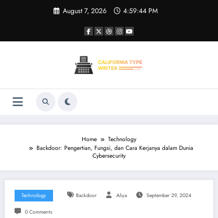
Skip
August 7, 2026
4:59:44 PM
to
content
Home
Technology
Backdoor: Pengertian, Fungsi, dan Cara Kerjanya dalam Dunia
Cybersecurity
Technology
Backdoor
Aliya
September 29, 2024
0 Comments