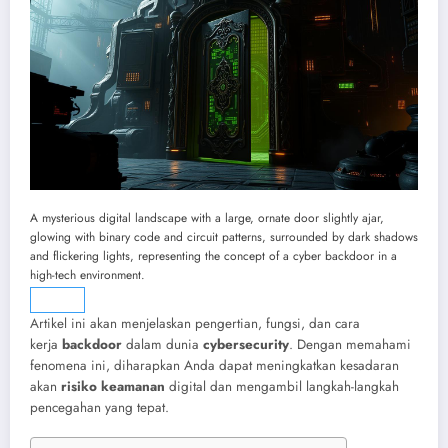
A mysterious digital landscape with a large, ornate door slightly ajar,
glowing with binary code and circuit patterns, surrounded by dark shadows
and flickering lights, representing the concept of a cyber backdoor in a
high-tech environment.
Artikel ini akan menjelaskan pengertian, fungsi, dan cara
kerja
backdoor
dalam dunia
cybersecurity
. Dengan memahami
fenomena ini, diharapkan Anda dapat meningkatkan kesadaran
akan
risiko keamanan
digital dan mengambil langkah-langkah
pencegahan yang tepat.