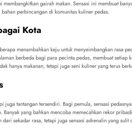
api membangkitkan gairah makan. Sensasi ini membuat bany
i bahan perbincangan di komunitas kuliner pedas.
bagai Kota
eberapa menambahkan keju untuk menyeimbangkan rasa peda
alaman berbeda bagi para pecinta pedas, membuat setiap 
idak hanya makanan, tetapi juga seni kuliner yang terus be
s
i juga tantangan tersendiri. Bagi pemula, sensasi pedasnya
ruan. Banyak yang bahkan mencoba memecahkan rekor pribad
ri sekadar rasa, tetapi juga sensasi adrenalin yang sulit 