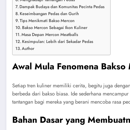
Dampak Budaya dan Komunitas Pecinta Pedas
Keseimbangan Pedas dan Gurih
Tips Menikmati Bakso Mercon
Bakso Mercon Sebagai Ikon Kuliner
Masa Depan Mercon Meatballs
Kesimpulan: Lebih dari Sekadar Pedas
Author
Awal Mula Fenomena Bakso
Setiap tren kuliner memiliki cerita, begitu juga denga
berbeda dari bakso biasa. Ide sederhana mencampur 
tantangan bagi mereka yang berani mencoba rasa ped
Bahan Dasar yang Membuatn