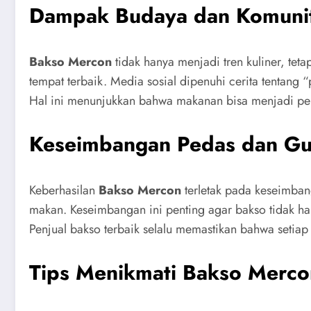
Dampak Budaya dan Komunit
Bakso Mercon
tidak hanya menjadi tren kuliner, te
tempat terbaik. Media sosial dipenuhi cerita tentan
Hal ini menunjukkan bahwa makanan bisa menjadi pe
Keseimbangan Pedas dan Gu
Keberhasilan
Bakso Mercon
terletak pada keseimba
makan. Keseimbangan ini penting agar bakso tidak ha
Penjual bakso terbaik selalu memastikan bahwa setiap 
Tips Menikmati Bakso Merco