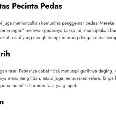
as Pecinta Pedas
tapi juga memunculkan komunitas penggemar pedas. Mereka 
g “pertarungan” melawan pedasnya bakso ini, menciptakan 
rekat sosial yang menghubungkan orang dengan minat seru
rih
ngan rasa. Pedasnya cabai tidak menutupi gurihnya dagi
nya menantang lidah, tetapi juga memuaskan selera. Tanpa k
porsi memiliki harmoni rasa yang tepat.
n