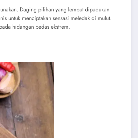
digunakan. Daging pilihan yang lembut dipadukan
is untuk menciptakan sensasi meledak di mulut.
 pada hidangan pedas ekstrem.