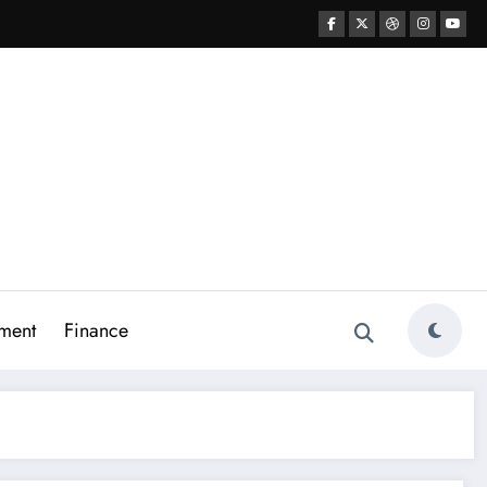
ment
Finance