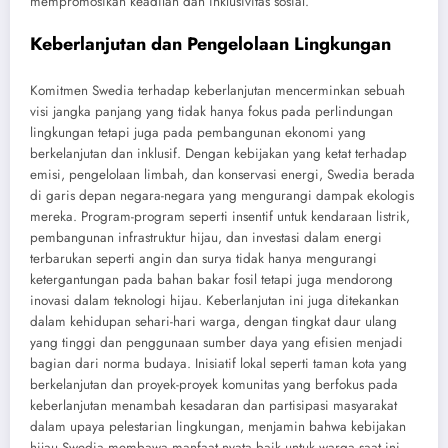
mempromosikan keadilan dan inklusivitas sosial.
Keberlanjutan dan Pengelolaan Lingkungan
Komitmen Swedia terhadap keberlanjutan mencerminkan sebuah
visi jangka panjang yang tidak hanya fokus pada perlindungan
lingkungan tetapi juga pada pembangunan ekonomi yang
berkelanjutan dan inklusif. Dengan kebijakan yang ketat terhadap
emisi, pengelolaan limbah, dan konservasi energi, Swedia berada
di garis depan negara-negara yang mengurangi dampak ekologis
mereka. Program-program seperti insentif untuk kendaraan listrik,
pembangunan infrastruktur hijau, dan investasi dalam energi
terbarukan seperti angin dan surya tidak hanya mengurangi
ketergantungan pada bahan bakar fosil tetapi juga mendorong
inovasi dalam teknologi hijau. Keberlanjutan ini juga ditekankan
dalam kehidupan sehari-hari warga, dengan tingkat daur ulang
yang tinggi dan penggunaan sumber daya yang efisien menjadi
bagian dari norma budaya. Inisiatif lokal seperti taman kota yang
berkelanjutan dan proyek-proyek komunitas yang berfokus pada
keberlanjutan menambah kesadaran dan partisipasi masyarakat
dalam upaya pelestarian lingkungan, menjamin bahwa kebijakan
hijau Swedia membawa manfaat nyata baik untuk warga saat ini