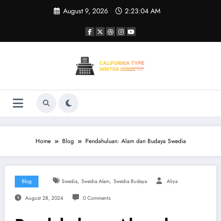
Skip
August 9, 2026
2:23:04 AM
to
content
Home
Blog
Pendahuluan: Alam dan Budaya Swedia
,
,
Blog
Swedia
Swedia Alam
Swedia Budaya
Aliya
August 28, 2024
0 Comments