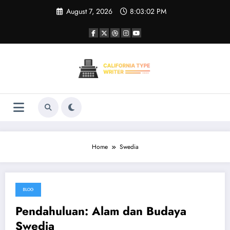
Skip
August 7, 2026
8:03:02 PM
to
content
Home
Swedia
BLOG
August 28, 2024
Pendahuluan: Alam dan Budaya
Swedia