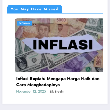
You May Have Missed
MY
ECONOMY
si Rupiah: Mengapa Harga Naik dan
Apa It
 Menghadapinya
Bisa B
er 12, 2025
March 27
Lily Brooks