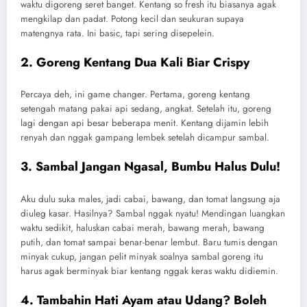
waktu digoreng seret banget. Kentang so fresh itu biasanya agak
mengkilap dan padat. Potong kecil dan seukuran supaya
matengnya rata. Ini basic, tapi sering disepelein.
2. Goreng Kentang Dua Kali Biar Crispy
Percaya deh, ini game changer. Pertama, goreng kentang
setengah matang pakai api sedang, angkat. Setelah itu, goreng
lagi dengan api besar beberapa menit. Kentang dijamin lebih
renyah dan nggak gampang lembek setelah dicampur sambal.
3. Sambal Jangan Ngasal, Bumbu Halus Dulu!
Aku dulu suka males, jadi cabai, bawang, dan tomat langsung aja
diuleg kasar. Hasilnya? Sambal nggak nyatu! Mendingan luangkan
waktu sedikit, haluskan cabai merah, bawang merah, bawang
putih, dan tomat sampai benar-benar lembut. Baru tumis dengan
minyak cukup, jangan pelit minyak soalnya sambal goreng itu
harus agak berminyak biar kentang nggak keras waktu didiemin.
4. Tambahin Hati Ayam atau Udang? Boleh