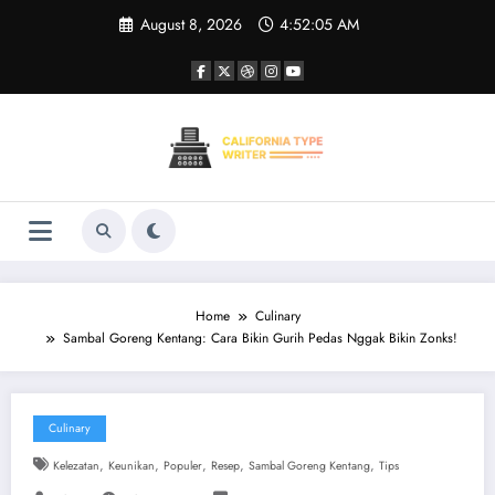
Skip
August 8, 2026
4:52:06 AM
to
content
Home
Culinary
Sambal Goreng Kentang: Cara Bikin Gurih Pedas Nggak Bikin Zonks!
Culinary
,
,
,
,
,
Kelezatan
Keunikan
Populer
Resep
Sambal Goreng Kentang
Tips