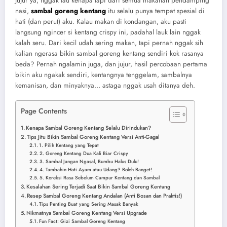
Jujur ya, nggak tau kenapa tapi dari semua makanan pendamping
nasi,
sambal goreng kentang
itu selalu punya tempat spesial di
hati (dan perut) aku. Kalau makan di kondangan, aku pasti
langsung ngincer si kentang crispy ini, padahal lauk lain nggak
kalah seru. Dari kecil udah sering makan, tapi pernah nggak sih
kalian ngerasa bikin sambal goreng kentang sendiri kok rasanya
beda? Pernah ngalamin juga, dan jujur, hasil percobaan pertama
bikin aku ngakak sendiri, kentangnya tenggelam, sambalnya
kemanisan, dan minyaknya… astaga nggak usah ditanya deh.
Page Contents
Kenapa Sambal Goreng Kentang Selalu Dirindukan?
Tips Jitu Bikin Sambal Goreng Kentang Versi Anti-Gagal
1. Pilih Kentang yang Tepat
2. Goreng Kentang Dua Kali Biar Crispy
3. Sambal Jangan Ngasal, Bumbu Halus Dulu!
4. Tambahin Hati Ayam atau Udang? Boleh Banget!
5. Koreksi Rasa Sebelum Campur Kentang dan Sambal
Kesalahan Sering Terjadi Saat Bikin Sambal Goreng Kentang
Resep Sambal Goreng Kentang Andalan (Anti Bosan dan Praktis!)
Tips Penting Buat yang Sering Masak Banyak
Nikmatnya Sambal Goreng Kentang Versi Upgrade
Fun Fact: Gizi Sambal Goreng Kentang