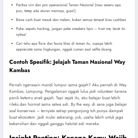
Periksa izin dan jam operasional Taman Nasional (mau seseru apa
pun, tetep ada aturan mainnya, guys!)
Bawa cash buat masuk dan makan, bukan semua tempat bisa cashless
Pakai sepatu tracking, jangan pake sneakers tipis – trust me, lecet itu
nyiksa!
Cari tahu apa flora dan fauna khas di taman itu, supaya lebih
appreciate sama lingkungan, nggak cuman asal selfie doang
Contoh Spesifik: Jelajah Taman Nasional Way
Kambas
Pernah ngerasain mandi lumpur sama gajah? Aku pernah di Way
Kambas, Lampung. Pengalaman nggak lulus jadi volunteer karena
panik ketemu anak gajah. Tapi sejak itu, aku belajar buat lebih
rileks dan hormat sama satwa asli. By the way, di sana juga belajar
soal konservasi – ternyata setiap pengunjung tuh punya dampak
buat ekosistem. Jadi mulai sekarang, yuk, usaha lebih untuk jaga
kebersihan dan nggak ganggu habitat asli mereka.
Insight Penting: Kenapa Kamu Wajib