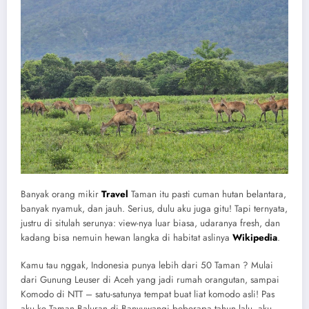
Banyak orang mikir
Travel
Taman itu pasti cuman hutan belantara,
banyak nyamuk, dan jauh. Serius, dulu aku juga gitu! Tapi ternyata,
justru di situlah serunya: view-nya luar biasa, udaranya fresh, dan
kadang bisa nemuin hewan langka di habitat aslinya
Wikipedia
.
Kamu tau nggak, Indonesia punya lebih dari 50 Taman ? Mulai
dari Gunung Leuser di Aceh yang jadi rumah orangutan, sampai
Komodo di NTT – satu-satunya tempat buat liat komodo asli! Pas
aku ke Taman Baluran di Banyuwangi beberapa tahun lalu, aku