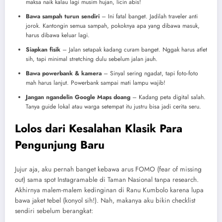
maksa naik kalau lagi musim hujan, licin abis!
Bawa sampah turun sendiri
– Ini fatal banget. Jadilah traveler anti
jorok. Kantongin semua sampah, pokoknya apa yang dibawa masuk,
harus dibawa keluar lagi.
Siapkan fisik
– Jalan setapak kadang curam banget. Nggak harus atlet
sih, tapi minimal stretching dulu sebelum jalan jauh.
Bawa powerbank & kamera
– Sinyal sering ngadat, tapi foto-foto
mah harus lanjut. Powerbank sampai mati lampu wajib!
Jangan ngandelin Google Maps doang
– Kadang peta digital salah.
Tanya guide lokal atau warga setempat itu justru bisa jadi cerita seru.
Lolos dari Kesalahan Klasik Para
Pengunjung Baru
Jujur aja, aku pernah banget kebawa arus FOMO (fear of missing
out) sama spot Instagramable di Taman Nasional tanpa research.
Akhirnya malem-malem kedinginan di Ranu Kumbolo karena lupa
bawa jaket tebel (konyol sih!). Nah, makanya aku bikin checklist
sendiri sebelum berangkat: