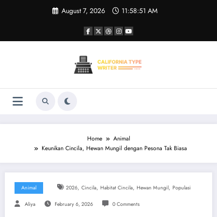
Skip
August 7, 2026
11:58:51 AM
to
content
Home
Animal
Keunikan Cincila, Hewan Mungil dengan Pesona Tak Biasa
,
,
,
,
Animal
2026
Cincila
Habitat Cincila
Hewan Mungil
Populasi
Aliya
February 6, 2026
0 Comments