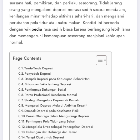
suasana hati, pemikiran, dan perilaku seseorang. Tidak jarang
orang yang mengalami depresi merasa sedih secara mendalam,
kehilangan minat terhadap aktivitas sehari-hari, dan mengalami
perubahan pola tidur atau nafsu makan. Kondisi ini berbeda
dengan
wikipedia
rasa sedih biasa karena berlangsung lebih lama
dan memengaruhi kemampuan seseorang menjalani kehidupan
normal.
Page Contents
Tanda-Tanda Depresi
Penyebab Depresi
Dampak Depresi pada Kehidupan Sehari-Hari
Mitos dan Fakta tentang Depresi
Pentingnya Dukungan Sosial
Peran Profesional Kesehatan Mental
Strategi Mengelola Depresi di Rumah
Mengatasi Depresi Melalui Aktivitas Kreatif
Dampak Depresi pada Kesehatan Fisik
Peran Olahraga dalam Mengurangi Depresi
Pentingnya Pola Tidur yang Sehat
Mengelola Stres sebagai Pencegahan Depresi
Dukungan dari Keluarga dan Teman
Terapi Obat untuk Depresi