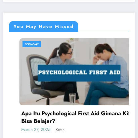
You May Have Missed
ECONOMY
EC
pa Itu Psychological First Aid Gimana Kita
isa Belajar?
Ho
rch 27, 2025
Ketan
Me