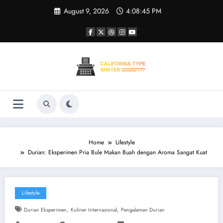
Skip
August 9, 2026
4:08:46 PM
to
content
Home
Lifestyle
Durian: Eksperimen Pria Bule Makan Buah dengan Aroma Sangat Kuat
Lifestyle
,
,
Durian Eksperimen
Kuliner Internasional
Pengalaman Durian