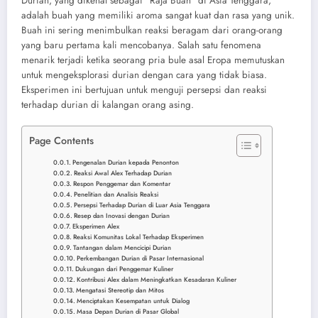
Durian, yang dikenal sebagai “Raja Buah” di Asia Tenggara,
adalah buah yang memiliki aroma sangat kuat dan rasa yang unik.
Buah ini sering menimbulkan reaksi beragam dari orang-orang
yang baru pertama kali mencobanya. Salah satu fenomena
menarik terjadi ketika seorang pria bule asal Eropa memutuskan
untuk mengeksplorasi durian dengan cara yang tidak biasa.
Eksperimen ini bertujuan untuk menguji persepsi dan reaksi
terhadap durian di kalangan orang asing.
Page Contents
Pengenalan Durian kepada Penonton
Reaksi Awal Alex Terhadap Durian
Respon Penggemar dan Komentar
Penelitian dan Analisis Reaksi
Persepsi Terhadap Durian di Luar Asia Tenggara
Resep dan Inovasi dengan Durian
Eksperimen Alex
Reaksi Komunitas Lokal Terhadap Eksperimen
Tantangan dalam Mencicipi Durian
Perkembangan Durian di Pasar Internasional
Dukungan dari Penggemar Kuliner
Kontribusi Alex dalam Meningkatkan Kesadaran Kuliner
Mengatasi Stereotip dan Mitos
Menciptakan Kesempatan untuk Dialog
Masa Depan Durian di Pasar Global