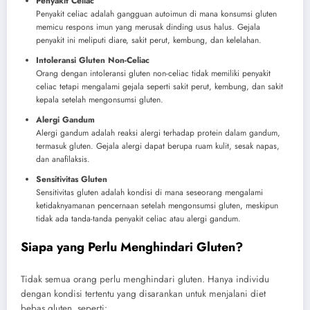
Penyakit Celiac
Penyakit celiac adalah gangguan autoimun di mana konsumsi gluten
memicu respons imun yang merusak dinding usus halus. Gejala
penyakit ini meliputi diare, sakit perut, kembung, dan kelelahan.
Intoleransi Gluten Non-Celiac
Orang dengan intoleransi gluten non-celiac tidak memiliki penyakit
celiac tetapi mengalami gejala seperti sakit perut, kembung, dan sakit
kepala setelah mengonsumsi gluten.
Alergi Gandum
Alergi gandum adalah reaksi alergi terhadap protein dalam gandum,
termasuk gluten. Gejala alergi dapat berupa ruam kulit, sesak napas,
dan anafilaksis.
Sensitivitas Gluten
Sensitivitas gluten adalah kondisi di mana seseorang mengalami
ketidaknyamanan pencernaan setelah mengonsumsi gluten, meskipun
tidak ada tanda-tanda penyakit celiac atau alergi gandum.
Siapa yang Perlu Menghindari Gluten?
Tidak semua orang perlu menghindari gluten. Hanya individu
dengan kondisi tertentu yang disarankan untuk menjalani diet
bebas gluten, seperti: