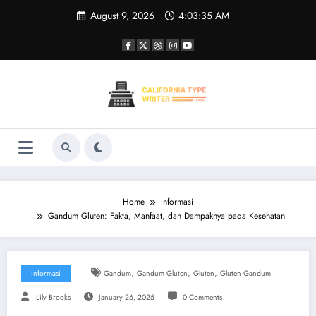
Skip
August 9, 2026
4:03:35 AM
to
content
Home
Informasi
Gandum Gluten: Fakta, Manfaat, dan Dampaknya pada Kesehatan
,
,
,
Informasi
Gandum
Gandum Gluten
Gluten
Gluten Gandum
Lily Brooks
January 26, 2025
0 Comments