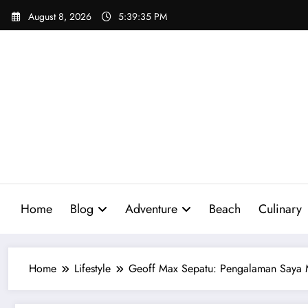
Skip
August 8, 2026
5:39:37 PM
to
content
Home
Blog
Adventure
Beach
Culinary
Home
Lifestyle
Geoff Max Sepatu: Pengalaman Saya 