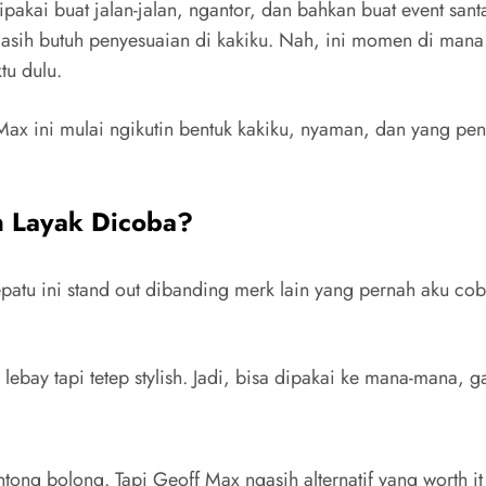
ipakai buat jalan-jalan, ngantor, dan bahkan buat event sa
asih butuh penyesuaian di kakiku. Nah, ini momen di mana ak
tu dulu.
 Max ini mulai ngikutin bentuk kakiku, nyaman, dan yang pe
n Layak Dicoba?
patu ini stand out dibanding merk lain yang pernah aku cob
bay tapi tetep stylish. Jadi, bisa dipakai ke mana-mana, gak
antong bolong. Tapi Geoff Max ngasih alternatif yang worth