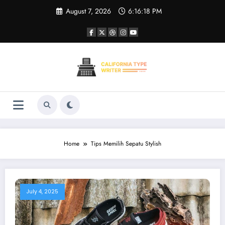
Skip
August 7, 2026
6:16:18 PM
to
content
Home
Tips Memilih Sepatu Stylish
July 4, 2025