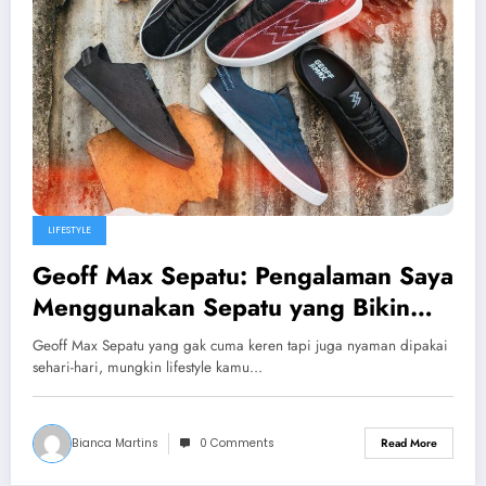
LIFESTYLE
Geoff Max Sepatu: Pengalaman Saya
Menggunakan Sepatu yang Bikin
Percaya Diri dan Nyaman Sepanjang
Geoff Max Sepatu yang gak cuma keren tapi juga nyaman dipakai
Hari
sehari-hari, mungkin lifestyle kamu…
Bianca Martins
0 Comments
Read More