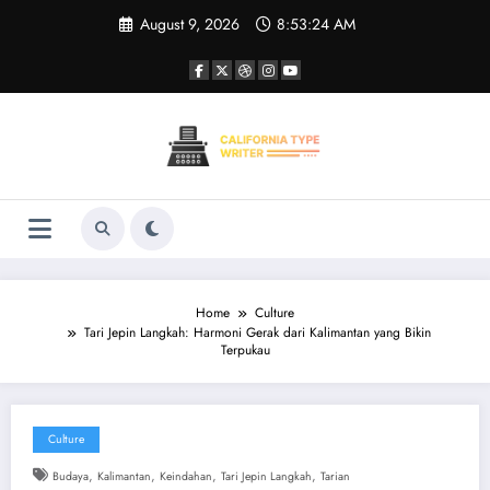
Skip
August 9, 2026
8:53:25 AM
to
content
Home
Culture
Tari Jepin Langkah: Harmoni Gerak dari Kalimantan yang Bikin
Terpukau
Culture
,
,
,
,
Budaya
Kalimantan
Keindahan
Tari Jepin Langkah
Tarian