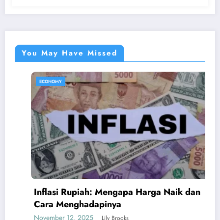
You May Have Missed
OMY
ECONO
asi Rupiah: Mengapa Harga Naik dan
Apa I
a Menghadapinya
Bisa 
ber 12, 2025
March 
Lily Brooks