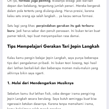
Oh iya,
formasi juga penting
. Biasanya dibagi jadi barisan
depan dan belakang, tergantung jumlah penari. Mereka bergerak
dalam pola tertentu yang diulang-ulang. Harus presisi, karena
kalau satu orang aja salah langkah… ya kacau semua formasi.
Satu lagi yang khas:
perpindahan gerakan itu gak terburu-
buru
. Jadi harus sabar dan penuh perasaan. Ini bukan tarian buat
pamer teknik, tapi buat menyampaikan rasa damai.
Tips Mempelajari Gerakan Tari Jepin Langkah
Kalau kamu pengin belajar Jepin Langkah, saya punya beberapa
tips dari pengalaman pribadi. Ini bukan teori kosong, tapi hasil
dari latihan berkali-kali dan beberapa momen malu-maluin yang
akhirnya bikin saya ngerti.
1.
Mulai dari Mendengarkan Musiknya
Sebelum kamu ikut latihan fisik, coba dengar irama pengiring
Jepin Langkah secara berulang. Saya butuh seminggu buat bisa
ngerasain ketukan dasarnya. Karena tanpa memahami irama,
kamu bakal terus salah masuk gerakan.