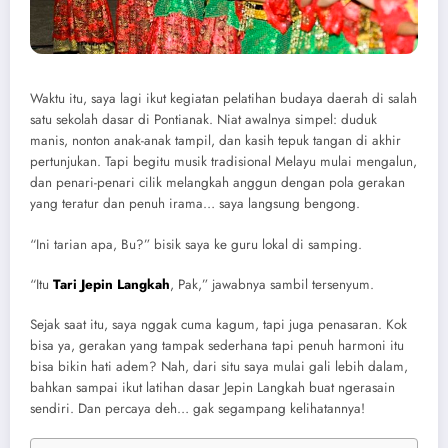
Waktu itu, saya lagi ikut kegiatan pelatihan budaya daerah di salah
satu sekolah dasar di Pontianak. Niat awalnya simpel: duduk
manis, nonton anak-anak tampil, dan kasih tepuk tangan di akhir
pertunjukan. Tapi begitu musik tradisional Melayu mulai mengalun,
dan penari-penari cilik melangkah anggun dengan pola gerakan
yang teratur dan penuh irama… saya langsung bengong.
“Ini tarian apa, Bu?” bisik saya ke guru lokal di samping.
“Itu
Tari Jepin Langkah
, Pak,” jawabnya sambil tersenyum.
Sejak saat itu, saya nggak cuma kagum, tapi juga penasaran. Kok
bisa ya, gerakan yang tampak sederhana tapi penuh harmoni itu
bisa bikin hati adem? Nah, dari situ saya mulai gali lebih dalam,
bahkan sampai ikut latihan dasar Jepin Langkah buat ngerasain
sendiri. Dan percaya deh… gak segampang kelihatannya!