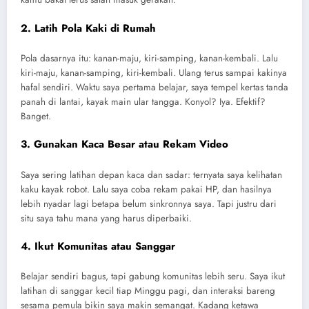
2.
Latih Pola Kaki di Rumah
Pola dasarnya itu: kanan-maju, kiri-samping, kanan-kembali. Lalu
kiri-maju, kanan-samping, kiri-kembali. Ulang terus sampai kakinya
hafal sendiri. Waktu saya pertama belajar, saya tempel kertas tanda
panah di lantai, kayak main ular tangga. Konyol? Iya. Efektif?
Banget.
3.
Gunakan Kaca Besar atau Rekam Video
Saya sering latihan depan kaca dan sadar: ternyata saya kelihatan
kaku kayak robot. Lalu saya coba rekam pakai HP, dan hasilnya
lebih nyadar lagi betapa belum sinkronnya saya. Tapi justru dari
situ saya tahu mana yang harus diperbaiki.
4.
Ikut Komunitas atau Sanggar
Belajar sendiri bagus, tapi gabung komunitas lebih seru. Saya ikut
latihan di sanggar kecil tiap Minggu pagi, dan interaksi bareng
sesama pemula bikin saya makin semangat. Kadang ketawa