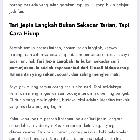
bareng pas ada yang salah gerakan, tapi ya itu yang bikin belajar
jadi fun.
Tari Jepin Langkah Bukan Sekadar Tarian, Tapi
Cara Hidup
Setelah semua proses latihan, nonton, salah langkah, ketawa
bareng, dan akhirnya bisa tampil dalam pentas kecil sekolah, saya
sadar satu hal:
Tari Jepin Langkah itu bukan sekadar seni
pertunjukan. Ia adalah representasi dari filosofi hidup orang
Kalimantan yang rukun, sopan, dan saling menghormati.
Saya gak bilang semua orang harus bisa nari. Tapi setidaknya,
kenal dan menghargai warisan budaya sendiri itu penting banget.
Di dunia yang makin global, budaya lokal adalah identitas terakhir
yang bisa kita pegang teguh.
Kalau kamu belum pernah lihat atau belajar Tari Jepin Langkah,
coba deh cari videonya. Rasakan sendiri ketenangan yang
ditawarkannya. Dan kalau berani, coba gerakkan kaki pelan-pelan
sambil ikut iramanya. Siapa tahu… kamu juga bakal jatuh cinta